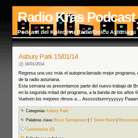
Radio Kras Podcast
Podcast del Kolectivu Radiofónicu Asturianu
Asbury Park 15/01/14
16/01/2014
Regresa una vez más el autoproclamado mejor programa, d
de la radio asturiana.
Esta semana os presentamos parte del nuevo trabajo de Br
en la segunda mitad del programa, a la banda de los años 6
Vuelven los mejores ritmos a… Asssssburrrryyyyyy Paaarrr
Categorias
Asbury Park
Palabras clave
Bruce Springsteen
|
E Street Band
|
Rhinocero
Comentarios (0)