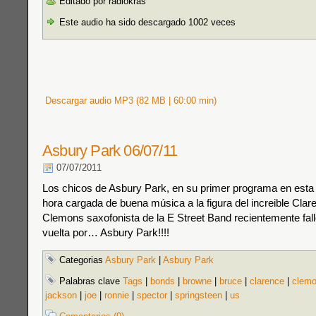
Editado por radiokras
Este audio ha sido descargado 1002 veces
Descargar audio MP3 (82 MB | 60:00 min)
Asbury Park 06/07/11
07/07/2011
Los chicos de Asbury Park, en su primer programa en esta
hora cargada de buena música a la figura del increible Cla
Clemons saxofonista de la E Street Band recientemente fal
vuelta por… Asbury Park!!!!
Categorias
Asbury Park
|
Asbury Park
Palabras clave
Tags
|
bonds
|
browne
|
bruce
|
clarence
|
clem
jackson
|
joe
|
ronnie
|
spector
|
springsteen
|
us