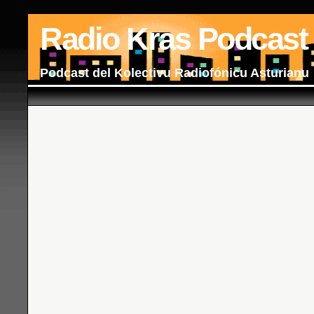
Radio Kras Podcast
Podcast del Kolectivu Radiofónicu Asturianu