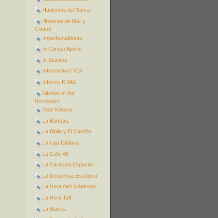
Hablemos del Sahra
Historias de Mar y
Ciudad
ImperfectaMente
In Campo Aperto
In Sesions
Informativo FICX
Informe KRAS
Kitchen of the
Revolution
Kras Klásica
La Bárbara
La Biblia y El Calefón
La caja Diáfana
La Calle 46
La Caracola Espacial
La Despensa Escópica
La Hora del Licántropo
La Hora Tolf
La Mavea