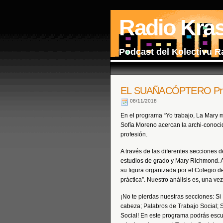
Radio Kra
Podcast del Kolectivu R
EL SUAÑACÓPTERO Prog
08/11/2018
En el programa “Yo trabajo, La Mary m
Sofía Moreno acercan la archi-conoci
profesión.
A través de las diferentes secciones 
estudios de grado y Mary Richmond. 
su figura organizada por el Colegio de
práctica”. Nuestro análisis es, una ve
¡No te pierdas nuestras secciones: S
cabeza; Palabros de Trabajo Social; 
Social! En este programa podrás es