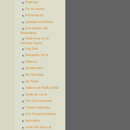
PopFood
Por el camino
Presentación
Quédate en KRASa
Que Mundo Tan
Maravilloso
Radio Kras en la
Semana Negra
Rap Solo
Rasgando No Ar
Relieves
Sestatrónica
Sin Novedad
Sin Pudor
Talleres de Radio ESAD
Tarde de Locos
The Soul Sessions
Trastero Akústiko
Una Esquina Doblada
Vericuetos
Vuelo 605 Musical