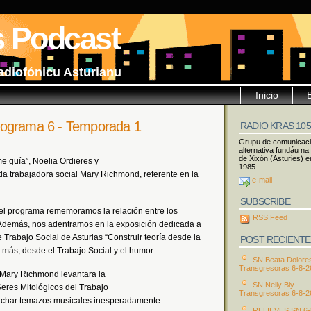
s Podcast
adiofónicu Asturianu
Inicio
rama 6 - Temporada 1
RADIO KRAS 10
Grupu de comunicac
alternativa fundáu na
de Xixón (Asturies) e
e guía”, Noelia Ordieres y
1985.
da trabajadora social Mary Richmond, referente en la
e-mail
SUBSCRIBE
del programa rememoramos la relación entre los
RSS Feed
Además, nos adentramos en la exposición dedicada a
 Trabajo Social de Asturias “Construir teoría desde la
POST RECIENTE
z más, desde el Trabajo Social y el humor.
SN Beata Dolore
Transgresoras 6-8-2
i Mary Richmond levantara la
SN Nelly Bly
Seres Mitológicos del Trabajo
Transgresoras 6-8-2
cuchar temazos musicales inesperadamente
RELIEVES SN 6-