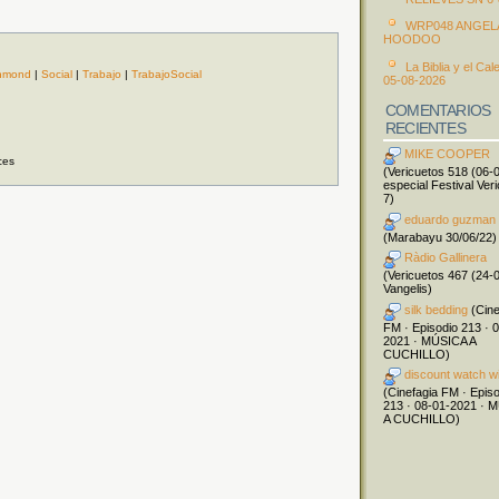
WRP048 ANGEL
HOODOO
La Biblia y el Cal
hmond
|
Social
|
Trabajo
|
TrabajoSocial
05-08-2026
COMENTARIOS
RECIENTES
MIKE COOPER
ces
(Vericuetos 518 (06-
especial Festival Ver
7)
eduardo guzman
(Marabayu 30/06/22)
Ràdio Gallinera
(Vericuetos 467 (24-
Vangelis)
silk bedding
(Cine
FM · Episodio 213 · 
2021 · MÚSICA A
CUCHILLO)
discount watch w
(Cinefagia FM · Epis
213 · 08-01-2021 · 
A CUCHILLO)