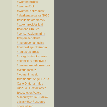
#WomenInRock
#WomenRiot
#WomenRiotPodcast
#alazkenaseva
#arf2026
#asaltomataradiorock
#azkenarockfestival
#ballenas
#blues
#conservacionmarina
#mujeresenelsurf
#mujeresenlamusica
#podcast
#punk
#radio
#radiokras
#rock
#rockgirls
#rockwomen
#surfhistory
#trashville
#unetealarebelionsonora
#vitoriagasteiz
#womeninmusic
#womenriot
Ángel De La
Calle
Ölafur arnalds
Úrszula Dudziak
áfrica
&Aacute;lex Valero
&Uacute;rszula Dudziak
éticas
<H1>Resource
ópera
último