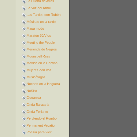
La Puerta de Atrás
La Voz del Árbol
Las Tardes con Rubén
Músicas en la tarde
Mapa mudo
Maratón 30Años
Meeting the People
Merienda de Negros
Moonspell Rites
Movida en la Cantina
Mujeres con Voz
Musicófagos
Noches en la Hoguera
NoSitio
Oceánica
Onda Barataria
Onda Feriante
Perdiendo el Rumbo
Permanent Vacation
Poesía para vivir