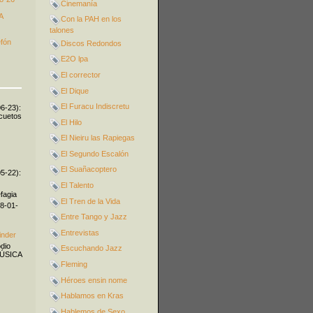
Cinemanía
A
Con la PAH en los
talones
efón
Discos Redondos
E2O lpa
El corrector
El Dique
El Furacu Indiscretu
06-23):
icuetos
El Hilo
El Nieiru las Rapiegas
El Segundo Escalón
El Suañacoptero
05-22):
El Talento
fagia
El Tren de la Vida
08-01-
Entre Tango y Jazz
Entrevistas
inder
odio
Escuchando Jazz
MÚSICA
Fleming
Héroes ensin nome
Hablamos en Kras
Hablemos de Sexo