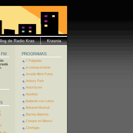
Blog de Radio Kras
Krasnia
5 FM
PROGRAMAS
ión
7 Pulgadas
 ciudá
A contracorriente
n
Arradio llibre Fuina
Asbury Park
AsturScore
Autofoto
Bailando con Lobos
S
Bakanal Musical
s
Barrios Abiertos
6
Cheque en Blanco
6-
Cinefagia
8-26