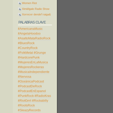
Women Riot
Ximiélgalo Radio Show
Xorrecer dende'l raiga&
PALABRAS CLAVE
#AmericanaMusic
#AngelaHoodoo
#AsaltoMataRadioRock
#BluesRock
#CountryRock
#FolkMetal
#Grunge
#HardcorePunk
#MujeresEnLaMusica
#MujeresRockeras
#MusicaIndependiente
#Nervosa
#OceánicaPodcast
#PodcastDeRock
#PodcastEnEspanol
#PunkRock
#RadioKras
#RiotGrrrl
#Rockabilly
#RootsRock
#SleazyRecords