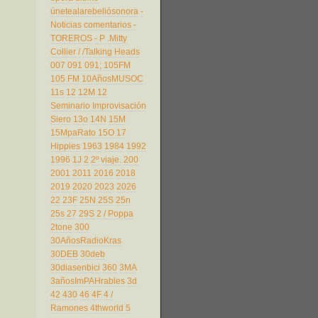
únetealarebeliósonora
-
Noticias comentarios
-
TOREROS
- P
.Mitty
Collier
/
/Talking Heads
007
091
091;
105FM
105 FM
10AñosMUSOC
11s
12
12M
12
Seminario Improvisación
Siero
13o
14N
15M
15MpaRato
15O
17
Hippies
1963
1984
1992
1996
1J
2
2º viaje.
200
2001
2011
2016
2018
2019
2020
2023
2026
22
23F
25N
25S
25n
25s
27
29S
2 / Poppa
2tone
300
30AñosRadioKras
30DEB
30deb
30diasenbici
360
3MA
3añosImPAHrables
3d
42
430
46
4F
4 /
Ramones
4thworld
5