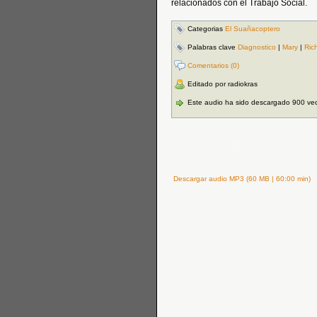
relacionados con el Trabajo Social.
Categorias
El Suañacoptero
Palabras clave
Diagnostico
|
Mary
|
Ric
Comentarios (0)
Editado por radiokras
Este audio ha sido descargado 900 ve
Descargar audio MP3 (60 MB | 60:00 min)