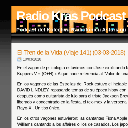
Radio Kras Podcast
Podcast del Kolectivu Radiofónicu Asturianu
El Tren de la Vida (Viaje 141) (03-03-2018)
10/03/2018
En el vagon de psicología estuvimos con Jose explicando la
Kuppers V = (C+H) x A que hace referencia al “Valor de un
En los vagones de las Estrellas del Rock estuvo el inefable 
DAVID LINDLEY, repasando temas de su época hippy con 
después como guitarrista de lujo para el triste Jackson Brow
liberado y concentrado en la fiesta, el tex-mex y la verbena
Rayo-X . Un tipo único.
En los otros vagones estuvieron: las cantantes Fiona Apple
Williams cantando a los affaires o lios de casados. Los j