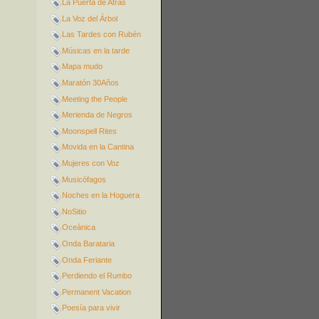
La Puerta de Atrás
La Voz del Árbol
Las Tardes con Rubén
Músicas en la tarde
Mapa mudo
Maratón 30Años
Meeting the People
Merienda de Negros
Moonspell Rites
Movida en la Cantina
Mujeres con Voz
Musicófagos
Noches en la Hoguera
NoSitio
Oceánica
Onda Barataria
Onda Feriante
Perdiendo el Rumbo
Permanent Vacation
Poesía para vivir