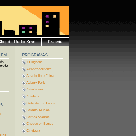
Blog de Radio Kras
Krasnia
5 FM
PROGRAMAS
ión
7 Pulgadas
 ciudá
A contracorriente
n
Arradio llibre Fuina
Asbury Park
AsturScore
Autofoto
Bailando con Lobos
S
Bakanal Musical
s
Barrios Abiertos
6
Cheque en Blanco
6-
Cinefagia
8-26