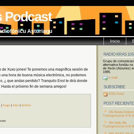
s Podcast
adiofónicu Asturianu
Inicio
RADIO KRAS 10
Grupu de comunicac
alternativa fundáu na
de Xixón (Asturies) e
mo de Xuxo jones! Te ponemos una magnífica sesión de
1985.
 una hora de buena música electrónica, no podemos
e-mail
o, ¿ que andas perdido? Tranquilo Enol te dirá donde
SUBSCRIBE
! Hasta el próximo fin de semana amigos!
RSS Feed
POST RECIENTE
e
|
hugo
|
intro
|
techno
SN Beata Dolore
Transgresoras 6-8-2
eces
SN Nelly Bly
Transgresoras 6-8-2
RELIEVES SN 6-