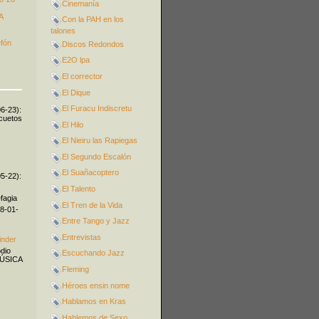
Cinemanía
A
Con la PAH en los
talones
efón
Discos Redondos
E2O lpa
El corrector
El Dique
El Furacu Indiscretu
06-23):
icuetos
El Hilo
El Nieiru las Rapiegas
El Segundo Escalón
El Suañacoptero
05-22):
El Talento
fagia
El Tren de la Vida
08-01-
Entre Tango y Jazz
Entrevistas
inder
odio
Escuchando Jazz
MÚSICA
Fleming
Héroes ensin nome
Hablamos en Kras
Hablemos de Sexo