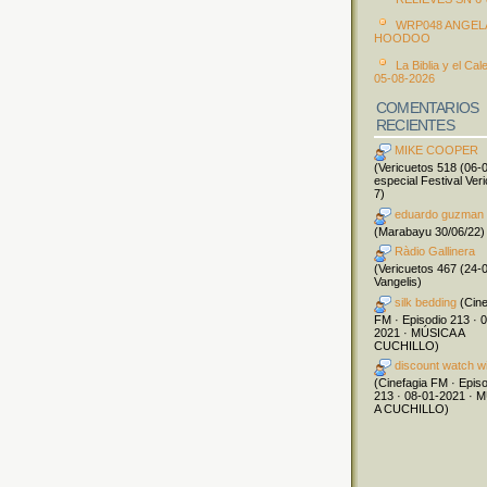
WRP048 ANGEL
HOODOO
La Biblia y el Cal
05-08-2026
COMENTARIOS
RECIENTES
MIKE COOPER
(Vericuetos 518 (06-
especial Festival Ver
7)
eduardo guzman
(Marabayu 30/06/22)
Ràdio Gallinera
(Vericuetos 467 (24-
Vangelis)
silk bedding
(Cine
FM · Episodio 213 · 
2021 · MÚSICA A
CUCHILLO)
discount watch w
(Cinefagia FM · Epis
213 · 08-01-2021 · 
A CUCHILLO)