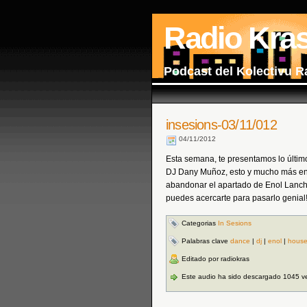
Radio Kra
Podcast del Kolectivu R
insesions-03/11/012
04/11/2012
Esta semana, te presentamos lo últi
DJ Dany Muñoz, esto y mucho más en
abandonar el apartado de Enol Lanch
puedes acercarte para pasarlo genial
Categorias
In Sesions
Palabras clave
dance
|
dj
|
enol
|
hous
Editado por radiokras
Este audio ha sido descargado 1045 v