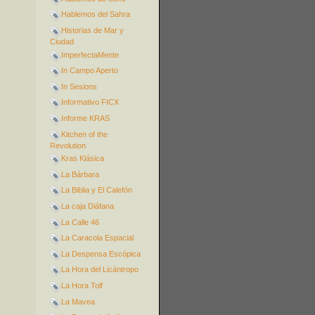
Hablemos del Sahra
Historias de Mar y
Ciudad
ImperfectaMente
In Campo Aperto
In Sesions
Informativo FICX
Informe KRAS
Kitchen of the
Revolution
Kras Klásica
La Bárbara
La Biblia y El Calefón
La caja Diáfana
La Calle 46
La Caracola Espacial
La Despensa Escópica
La Hora del Licántropo
La Hora Tolf
La Mavea