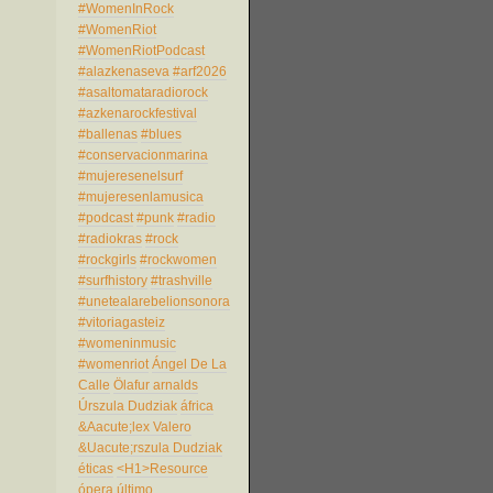
#WomenInRock
#WomenRiot
#WomenRiotPodcast
#alazkenaseva
#arf2026
#asaltomataradiorock
#azkenarockfestival
#ballenas
#blues
#conservacionmarina
#mujeresenelsurf
#mujeresenlamusica
#podcast
#punk
#radio
#radiokras
#rock
#rockgirls
#rockwomen
#surfhistory
#trashville
#unetealarebelionsonora
#vitoriagasteiz
#womeninmusic
#womenriot
Ángel De La
Calle
Ölafur arnalds
Úrszula Dudziak
áfrica
&Aacute;lex Valero
&Uacute;rszula Dudziak
éticas
<H1>Resource
ópera
último