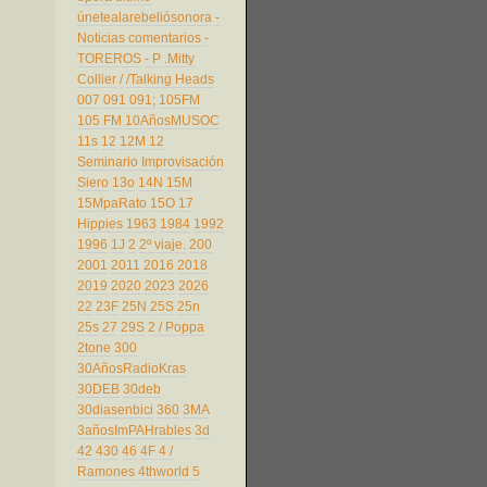
únetealarebeliósonora
-
Noticias comentarios
-
TOREROS
- P
.Mitty
Collier
/
/Talking Heads
007
091
091;
105FM
105 FM
10AñosMUSOC
11s
12
12M
12
Seminario Improvisación
Siero
13o
14N
15M
15MpaRato
15O
17
Hippies
1963
1984
1992
1996
1J
2
2º viaje.
200
2001
2011
2016
2018
2019
2020
2023
2026
22
23F
25N
25S
25n
25s
27
29S
2 / Poppa
2tone
300
30AñosRadioKras
30DEB
30deb
30diasenbici
360
3MA
3añosImPAHrables
3d
42
430
46
4F
4 /
Ramones
4thworld
5