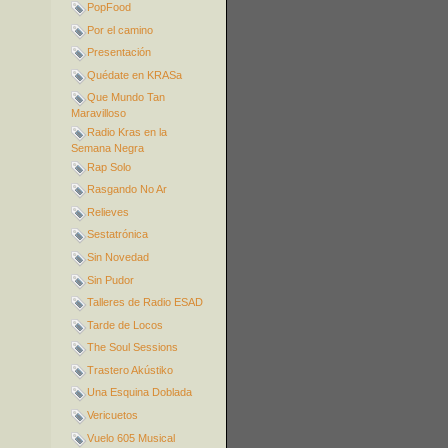
PopFood
Por el camino
Presentación
Quédate en KRASa
Que Mundo Tan
Maravilloso
Radio Kras en la
Semana Negra
Rap Solo
Rasgando No Ar
Relieves
Sestatrónica
Sin Novedad
Sin Pudor
Talleres de Radio ESAD
Tarde de Locos
The Soul Sessions
Trastero Akústiko
Una Esquina Doblada
Vericuetos
Vuelo 605 Musical