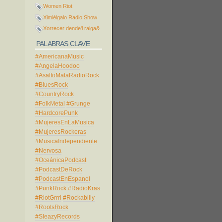
Women Riot
Ximiélgalo Radio Show
Xorrecer dende'l raiga&
PALABRAS CLAVE
#AmericanaMusic
#AngelaHoodoo
#AsaltoMataRadioRock
#BluesRock
#CountryRock
#FolkMetal
#Grunge
#HardcorePunk
#MujeresEnLaMusica
#MujeresRockeras
#MusicaIndependiente
#Nervosa
#OceánicaPodcast
#PodcastDeRock
#PodcastEnEspanol
#PunkRock
#RadioKras
#RiotGrrrl
#Rockabilly
#RootsRock
#SleazyRecords