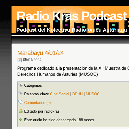
Radio Kras Podcast
Podcast del Kolectivu Radiofónicu Asturianu
Marabayu 4/01/24
05/01/2024
Programa dedicado a la presentación de la XII Muestra de C
Derechos Humanos de Asturies (MUSOC)
Categorias
Palabras clave
Cine Social
|
DDHH
|
MUSOC
Comentarios (0)
Editado por radiokras
Este audio ha sido descargado 188 veces