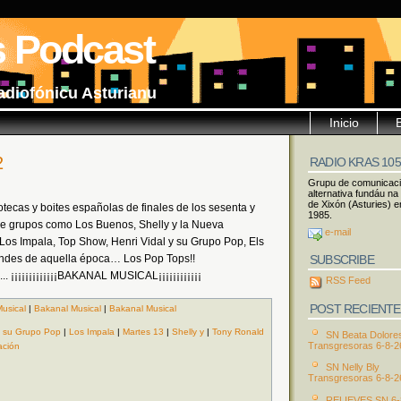
s Podcast
adiofónicu Asturianu
Inicio
2
RADIO KRAS 10
Grupu de comunicac
alternativa fundáu na
de Xixón (Asturies) e
tecas y boites españolas de finales de los sesenta y
1985.
 de grupos como Los Buenos, Shelly y la Nueva
e-mail
Los Impala, Top Show, Henri Vidal y su Grupo Pop, Els
SUBSCRIBE
andes de aquella época… Los Pop Tops!!
.. ¡¡¡¡¡¡¡¡¡¡¡¡¡BAKANAL MUSICAL¡¡¡¡¡¡¡¡¡¡¡¡
RSS Feed
POST RECIENTE
usical
|
Bakanal Musical
|
Bakanal Musical
 y su Grupo Pop
|
Los Impala
|
Martes 13
|
Shelly y
|
Tony Ronald
SN Beata Dolore
Transgresoras 6-8-2
ación
SN Nelly Bly
Transgresoras 6-8-2
RELIEVES SN 6-