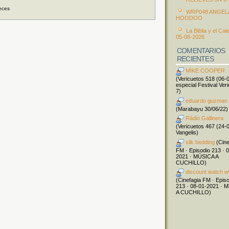
eces
WRP048 ANGEL
HOODOO
La Biblia y el Cal
05-08-2026
COMENTARIOS
RECIENTES
MIKE COOPER
(Vericuetos 518 (06-
especial Festival Ver
7)
eduardo guzman
(Marabayu 30/06/22)
Ràdio Gallinera
(Vericuetos 467 (24-
Vangelis)
silk bedding
(Cine
FM · Episodio 213 · 
2021 · MÚSICA A
CUCHILLO)
discount watch w
(Cinefagia FM · Epis
213 · 08-01-2021 · 
A CUCHILLO)