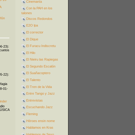
Cinemanía
A
Con la PAH en los
talones
efón
Discos Redondos
E2O lpa
El corrector
El Dique
El Furacu Indiscretu
06-23):
icuetos
El Hilo
El Nieiru las Rapiegas
El Segundo Escalón
El Suañacoptero
05-22):
El Talento
fagia
El Tren de la Vida
08-01-
Entre Tango y Jazz
Entrevistas
inder
odio
Escuchando Jazz
MÚSICA
Fleming
Héroes ensin nome
Hablamos en Kras
Hablemos de Sexo