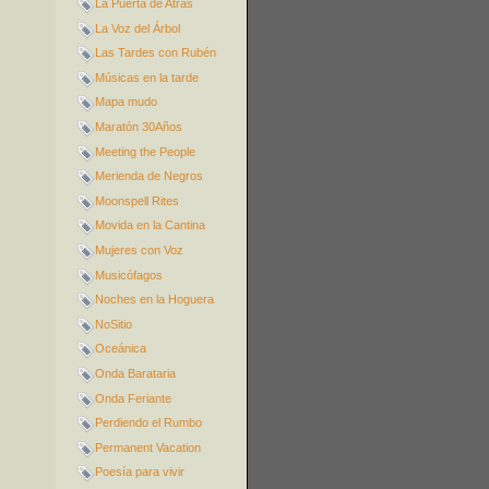
La Puerta de Atrás
La Voz del Árbol
Las Tardes con Rubén
Músicas en la tarde
Mapa mudo
Maratón 30Años
Meeting the People
Merienda de Negros
Moonspell Rites
Movida en la Cantina
Mujeres con Voz
Musicófagos
Noches en la Hoguera
NoSitio
Oceánica
Onda Barataria
Onda Feriante
Perdiendo el Rumbo
Permanent Vacation
Poesía para vivir