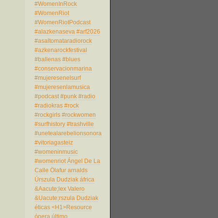
#WomenInRock
#WomenRiot
#WomenRiotPodcast
#alazkenaseva
#arf2026
#asaltomataradiorock
#azkenarockfestival
#ballenas
#blues
#conservacionmarina
#mujeresenelsurf
#mujeresenlamusica
#podcast
#punk
#radio
#radiokras
#rock
#rockgirls
#rockwomen
#surfhistory
#trashville
#unetealarebelionsonora
#vitoriagasteiz
#womeninmusic
#womenriot
Ángel De La
Calle
Ölafur arnalds
Úrszula Dudziak
áfrica
&Aacute;lex Valero
&Uacute;rszula Dudziak
éticas
<H1>Resource
ópera
último