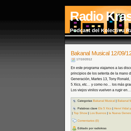
Radio Kra
Podcast del Kolectivu R
Bakanal Musical 12/09/1
17/10/2012
En este programa viajamos a las disco
principios de los setenta de la mano
Generación, Martes 13, Tony Ronald, 
5 Xics, etc… y como no… los más gr
Los viejos vinilos vuelven a rugir en….
Categorias
Bakanal Musical
|
Bakanal M
Palabras clave
Els 5 Xics
|
Henri Vidal
|
Top Show
|
Los Buenos
|
la Nueva Gener
Comentarios (0)
Editado por radiokras