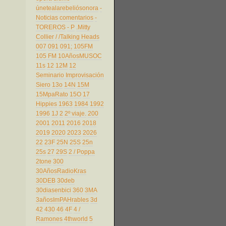
únetealarebeliósonora
-
Noticias comentarios
-
TOREROS
- P
.Mitty
Collier
/
/Talking Heads
007
091
091;
105FM
105 FM
10AñosMUSOC
11s
12
12M
12
Seminario Improvisación
Siero
13o
14N
15M
15MpaRato
15O
17
Hippies
1963
1984
1992
1996
1J
2
2º viaje.
200
2001
2011
2016
2018
2019
2020
2023
2026
22
23F
25N
25S
25n
25s
27
29S
2 / Poppa
2tone
300
30AñosRadioKras
30DEB
30deb
30diasenbici
360
3MA
3añosImPAHrables
3d
42
430
46
4F
4 /
Ramones
4thworld
5