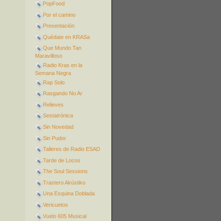
PopFood
Por el camino
Presentación
Quédate en KRASa
Que Mundo Tan
Maravilloso
Radio Kras en la
Semana Negra
Rap Solo
Rasgando No Ar
Relieves
Sestatrónica
Sin Novedad
Sin Pudor
Talleres de Radio ESAD
Tarde de Locos
The Soul Sessions
Trastero Akústiko
Una Esquina Doblada
Vericuetos
Vuelo 605 Musical