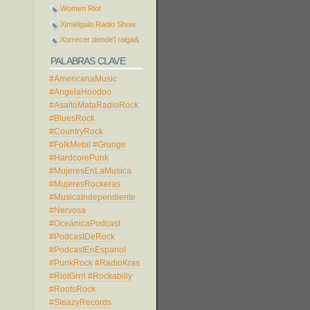
Women Riot
Ximiélgalo Radio Show
Xorrecer dende'l raiga&
PALABRAS CLAVE
#AmericanaMusic
#AngelaHoodoo
#AsaltoMataRadioRock
#BluesRock
#CountryRock
#FolkMetal
#Grunge
#HardcorePunk
#MujeresEnLaMusica
#MujeresRockeras
#MusicaIndependiente
#Nervosa
#OceánicaPodcast
#PodcastDeRock
#PodcastEnEspanol
#PunkRock
#RadioKras
#RiotGrrrl
#Rockabilly
#RootsRock
#SleazyRecords