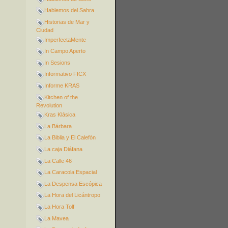
Hablemos del Sahra
Historias de Mar y
Ciudad
ImperfectaMente
In Campo Aperto
In Sesions
Informativo FICX
Informe KRAS
Kitchen of the
Revolution
Kras Klásica
La Bárbara
La Biblia y El Calefón
La caja Diáfana
La Calle 46
La Caracola Espacial
La Despensa Escópica
La Hora del Licántropo
La Hora Tolf
La Mavea