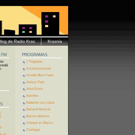
Blog de Radio Kras
Krasnia
5 FM
PROGRAMAS
ión
7 Pulgadas
 ciudá
A contracorriente
n
Arradio llibre Fuina
Asbury Park
AsturScore
Autofoto
Bailando con Lobos
S
Bakanal Musical
s
Barrios Abiertos
6
Cheque en Blanco
6-
Cinefagia
8-26