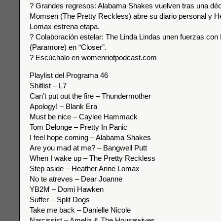
? Grandes regresos: Alabama Shakes vuelven tras una déc
Momsen (The Pretty Reckless) abre su diario personal y H
Lomax estrena etapa.
? Colaboración estelar: The Linda Lindas unen fuerzas con
(Paramore) en “Closer”.
? Escúchalo en womenriotpodcast.com
Playlist del Programa 46
Shitlist – L7
Can’t put out the fire – Thundermother
Apology! – Blank Era
Must be nice – Caylee Hammack
Tom Delonge – Pretty In Panic
I feel hope coming – Alabama Shakes
Are you mad at me? – Bangwell Putt
When I wake up – The Pretty Reckless
Step aside – Heather Anne Lomax
No te atreves – Dear Joanne
YB2M – Domi Hawken
Suffer – Split Dogs
Take me back – Danielle Nicole
Narcissist – Amelia & The Housewives