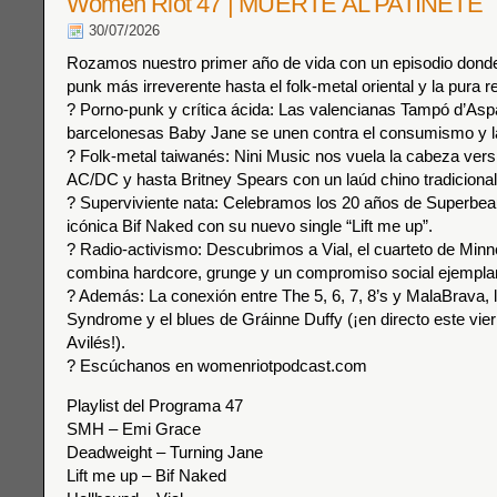
Women Riot 47 | MUERTE AL PATINETE
30/07/2026
Rozamos nuestro primer año de vida con un episodio dond
punk más irreverente hasta el folk-metal oriental y la pura re
? Porno-punk y crítica ácida: Las valencianas Tampó d’Aspa
barcelonesas Baby Jane se unen contra el consumismo y l
? Folk-metal taiwanés: Nini Music nos vuela la cabeza ver
AC/DC y hasta Britney Spears con un laúd chino tradicional
? Superviviente nata: Celebramos los 20 años de Superbeau
icónica Bif Naked con su nuevo single “Lift me up”.
? Radio-activismo: Descubrimos a Vial, el cuarteto de Minn
combina hardcore, grunge y un compromiso social ejemplar
? Además: La conexión entre The 5, 6, 7, 8’s y MalaBrava, 
Syndrome y el blues de Gráinne Duffy (¡en directo este vie
Avilés!).
? Escúchanos en womenriotpodcast.com
Playlist del Programa 47
SMH – Emi Grace
Deadweight – Turning Jane
Lift me up – Bif Naked