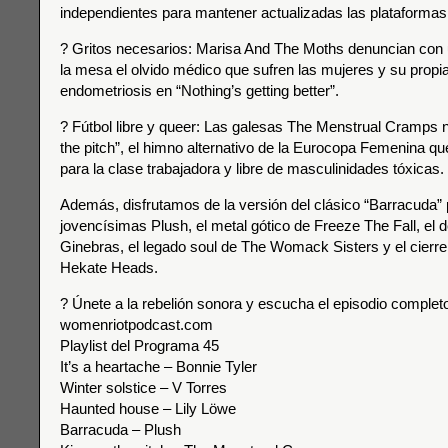
independientes para mantener actualizadas las plataformas
? Gritos necesarios: Marisa And The Moths denuncian con
la mesa el olvido médico que sufren las mujeres y su propia
endometriosis en “Nothing’s getting better”.
? Fútbol libre y queer: Las galesas The Menstrual Cramps n
the pitch”, el himno alternativo de la Eurocopa Femenina que
para la clase trabajadora y libre de masculinidades tóxicas.
Además, disfrutamos de la versión del clásico “Barracuda” 
jovencísimas Plush, el metal gótico de Freeze The Fall, el 
Ginebras, el legado soul de The Womack Sisters y el cierre 
Hekate Heads.
? Únete a la rebelión sonora y escucha el episodio complet
womenriotpodcast.com
Playlist del Programa 45
It’s a heartache – Bonnie Tyler
Winter solstice – V Torres
Haunted house – Lily Löwe
Barracuda – Plush