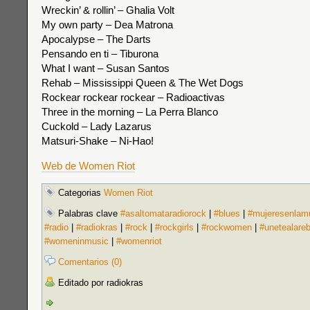
Wreckin’ & rollin’ – Ghalia Volt
My own party – Dea Matrona
Apocalypse – The Darts
Pensando en ti – Tiburona
What I want – Susan Santos
Rehab – Mississippi Queen & The Wet Dogs
Rockear rockear rockear – Radioactivas
Three in the morning – La Perra Blanco
Cuckold – Lady Lazarus
Matsuri-Shake – Ni-Hao!
Web de Women Riot
Categorias
Women Riot
Palabras clave
#asaltomataradiorock
|
#blues
|
#mujeresenlam
#radio
|
#radiokras
|
#rock
|
#rockgirls
|
#rockwomen
|
#unetealare
#womeninmusic
|
#womenriot
Comentarios (0)
Editado por radiokras