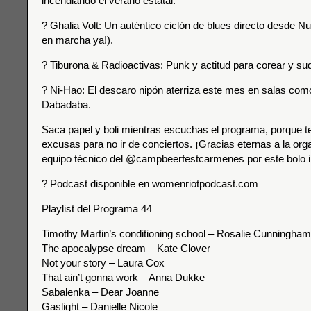
incendiando el verano estatal.
? Ghalia Volt: Un auténtico ciclón de blues directo desde N
en marcha ya!).
? Tiburona & Radioactivas: Punk y actitud para corear y su
? Ni-Hao: El descaro nipón aterriza este mes en salas como
Dabadaba.
Saca papel y boli mientras escuchas el programa, porque t
excusas para no ir de conciertos. ¡Gracias eternas a la orga
equipo técnico del @campbeerfestcarmenes por este bolo in
? Podcast disponible en womenriotpodcast.com
Playlist del Programa 44
Timothy Martin’s conditioning school – Rosalie Cunningham
The apocalypse dream – Kate Clover
Not your story – Laura Cox
That ain’t gonna work – Anna Dukke
Sabalenka – Dear Joanne
Gaslight – Danielle Nicole