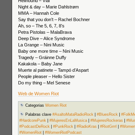
Hellhound – Vial
Night & day – Marie Dahlstrøm
MMA – Hannah Cole
Say that you don’t – Rachel Bochner
Ah, so – The 5, 6, 7, 8’s
Petra Pistolas – MalaBrava
Deep Dive – Alice Syndrome
La Grange – Nini Music
Baby one more time – Nini Music
Tragedy – Gráinne Duffy
Kakakola – Baby Jane
Muerte al patinete – Tampó d’Aspart
People pleaser – Hello Sister
Do my thing – Mel Senese
Web de Women Riot
Categorias
Women Riot
Palabras clave
#AsaltoMataRadioRock
|
#BluesRock
|
#FolkMe
#HardcorePunk
|
#MujeresEnLaMusica
|
#MujeresRockeras
|
#Mus
#PodcastDeRock
|
#PunkRock
|
#RadioKras
|
#RiotGrrrl
|
#Women
#WomenRiot
|
#WomenRiotPodcast