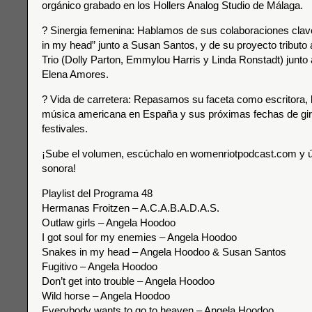
orgánico grabado en los Hollers Analog Studio de Málaga.
? Sinergia femenina: Hablamos de sus colaboraciones cla
in my head” junto a Susan Santos, y de su proyecto tributo a
Trio (Dolly Parton, Emmylou Harris y Linda Ronstadt) junto
Elena Amores.
? Vida de carretera: Repasamos su faceta como escritora, l
música americana en España y sus próximas fechas de gir
festivales.
¡Sube el volumen, escúchalo en womenriotpodcast.com y ún
sonora!
Playlist del Programa 48
Hermanas Froitzen – A.C.A.B.A.D.A.S.
Outlaw girls – Angela Hoodoo
I got soul for my enemies – Angela Hoodoo
Snakes in my head – Angela Hoodoo & Susan Santos
Fugitivo – Angela Hoodoo
Don’t get into trouble – Angela Hoodoo
Wild horse – Angela Hoodoo
Everybody wants to go to heaven – Angela Hoodoo