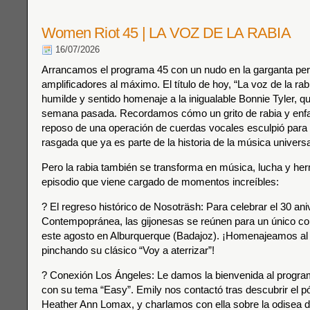
Women Riot 45 | LA VOZ DE LA RABIA
16/07/2026
Arrancamos el programa 45 con un nudo en la garganta per
amplificadores al máximo. El título de hoy, “La voz de la rab
humilde y sentido homenaje a la inigualable Bonnie Tyler, qu
semana pasada. Recordamos cómo un grito de rabia y enf
reposo de una operación de cuerdas vocales esculpió para
rasgada que ya es parte de la historia de la música universa
Pero la rabia también se transforma en música, lucha y h
episodio que viene cargado de momentos increíbles:
? El regreso histórico de Nosoträsh: Para celebrar el 30 aniv
Contempopránea, las gijonesas se reúnen para un único co
este agosto en Alburquerque (Badajoz). ¡Homenajeamos al
pinchando su clásico “Voy a aterrizar”!
? Conexión Los Ángeles: Le damos la bienvenida al progra
con su tema “Easy”. Emily nos contactó tras descubrir el p
Heather Ann Lomax, y charlamos con ella sobre la odisea 