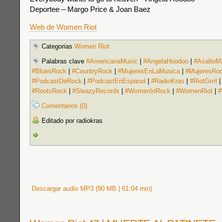
Deportee – Margo Price & Joan Baez
Web de Women Riot
Categorias
Women Riot
Palabras clave
#AmericanaMusic
|
#AngelaHoodoo
|
#AsaltoM
#BluesRock
|
#CountryRock
|
#MujeresEnLaMusica
|
#MujeresRo
#PodcastDeRock
|
#PodcastEnEspanol
|
#RadioKras
|
#RiotGrrrl
#RootsRock
|
#SleazyRecords
|
#WomenInRock
|
#WomenRiot
|
#
Comentarios (0)
Editado por radiokras
Descargar audio MP3 (90 MB | 61:04 min)