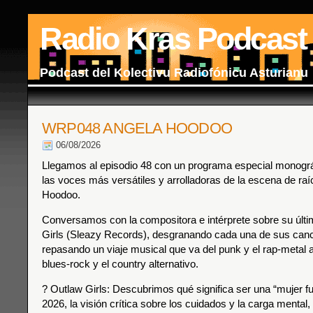
Radio Kras Podcast
Podcast del Kolectivu Radiofónicu Asturianu
WRP048 ANGELA HOODOO
06/08/2026
Llegamos al episodio 48 con un programa especial monográf
las voces más versátiles y arrolladoras de la escena de raí
Hoodoo.
Conversamos con la compositora e intérprete sobre su últi
Girls (Sleazy Records), desgranando cada una de sus can
repasando un viaje musical que va del punk y el rap-metal al 
blues-rock y el country alternativo.
? Outlaw Girls: Descubrimos qué significa ser una “mujer fu
2026, la visión crítica sobre los cuidados y la carga mental,