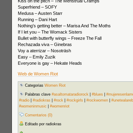
Kiss on the pitch – The Menstrual Cramps
Superfriend – SOFY
Medusa – Austen Starr
Running – Dani Hart
Nothing’s getting better – Marisa And The Moths
If I let you – The Womack Sisters
Bullet with butterfly wings – Freeze The Fall
Rechazada viva – Ginebras
Voy a aterrizar – Nosoträsh
Easy – Emily Zuzik
Everyone is gay – Hekate Heads
Web de Women Riot
Categorias
Women Riot
Palabras clave
#asaltomataradiorock
|
#blues
|
#mujeresenlam
#radio
|
#radiokras
|
#rock
|
#rockgirls
|
#rockwomen
|
#unetealare
#womeninmusic
|
#womenriot
Comentarios (0)
Editado por radiokras