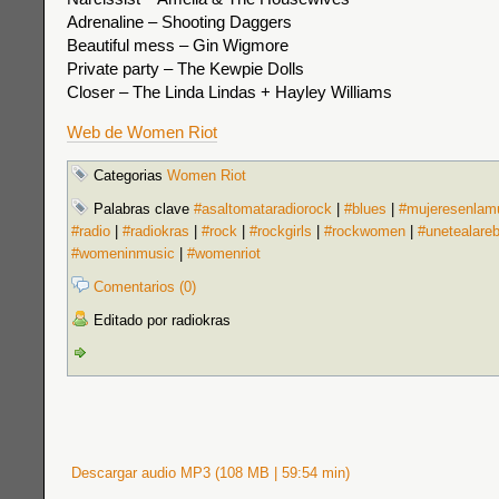
Adrenaline – Shooting Daggers
Beautiful mess – Gin Wigmore
Private party – The Kewpie Dolls
Closer – The Linda Lindas + Hayley Williams
Web de Women Riot
Categorias
Women Riot
Palabras clave
#asaltomataradiorock
|
#blues
|
#mujeresenlam
#radio
|
#radiokras
|
#rock
|
#rockgirls
|
#rockwomen
|
#unetealare
#womeninmusic
|
#womenriot
Comentarios (0)
Editado por radiokras
Descargar audio MP3 (108 MB | 59:54 min)