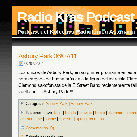
Radio Kras Podcast
Podcast del Kolectivu Radiofónicu Asturianu
Asbury Park 06/07/11
07/07/2011
Los chicos de Asbury Park, en su primer programa en esta
hora cargada de buena música a la figura del increible Cla
Clemons saxofonista de la E Street Band recientemente fal
vuelta por… Asbury Park!!!!
Categorias
Asbury Park
|
Asbury Park
Palabras clave
Tags
|
bonds
|
browne
|
bruce
|
clarence
|
clem
jackson
|
joe
|
ronnie
|
spector
|
springsteen
|
us
Comentarios (0)