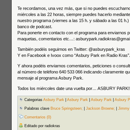
Te recordamos, una vez más, que si no puedes escucharnos
miércoles a las 22 horas, siempre puedes hacerlo mediante 
nuestro programa (viernes a las 15 h. y sábado a las 01 h.) 
banco de podcast.
Para ponerte en contacto con el programa para enviarnos p
maquetas, comentarios etc…: asburypark.radiokras@gmai
También podéis seguirnos en Twitter: @asburypark_kras
Y en Facebook e Ivoox como “Asbury Park en Radio Kras”
Y ahora podéis enviarnos comentarios, peticiones o consul
al número de teléfono 640 533 066 indicando claramente que
mensaje al programa Asbury Park.
Todos los miércoles date una vuelta por… ASBURY PARK!!
Categorias
Asbury Park
|
Asbury Park
|
Asbury Park
|
Asbury P
Palabras clave
Bruce Springsteen;
|
Jackson Browne;
|
Jimmy 
Comentarios (0)
Editado por radiokras