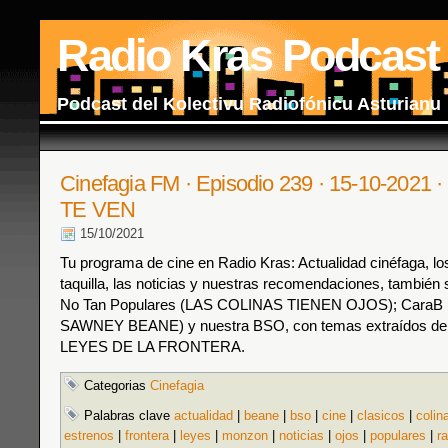
Radio Kras Podcast
Podcast del Kolectivu Radiofónicu Asturianu
Cinefagia FM · Episodio 239 · 15-10-202
TE VEN
15/10/2021
Tu programa de cine en Radio Kras: Actualidad cinéfaga, los
taquilla, las noticias y nuestras recomendaciones, también s
No Tan Populares (LAS COLINAS TIENEN OJOS); Cara
SAWNEY BEANE) y nuestra BSO, con temas extraídos de l
LEYES DE LA FRONTERA.
Categorias
Cinefagia
Palabras clave
actualidad
|
beane
|
bso
|
cine
|
clasicos
|
colin
estrenos
|
frontera
|
leyes
|
monzon
|
noticias
|
ojos
|
populares
|
r