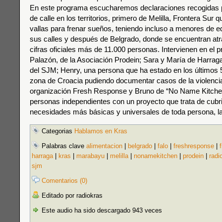
En este programa escucharemos declaraciones recogidas p
de calle en los territorios, primero de Melilla, Frontera Sur 
vallas para frenar sueños, teniendo incluso a menores de e
sus calles y después de Belgrado, donde se encuentran at
cifras oficiales más de 11.000 personas. Intervienen en el 
Palazón, de la Asociación Prodein; Sara y María de Harrag
del SJM; Henry, una persona que ha estado en los últimos 
zona de Croacia pudiendo documentar casos de la violencia p
organización Fresh Response y Bruno de “No Name Kitche
personas independientes con un proyecto que trata de cubri
necesidades más básicas y universales de toda persona, la
Categorias
Hablamos en Kras
Palabras clave
alimentacion
|
belgrado
|
falo
|
freshresponse
|
harraga
|
kras
|
marabayu
|
melilla
|
nonamekitchen
|
prodein
|
radi
sjm
Comentarios (0)
Editado por radiokras
Este audio ha sido descargado 943 veces