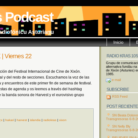
s Podcast
adiofónicu Asturianu
Inicio
 Viernes 22
RADIO KRAS 10
Grupu de comunicac
alternativa fundáu na
de Xixón (Asturies) e
ción del Festival Internacional de Cine de Xixón.
1985.
ial y del resto de secciones. Escuchamos la voz de las
e-mail
 y encuentros de este primer fin de semana de festival.
SUBSCRIBE
tas de agenda y os leemos a través del hashtag
la banda sonora de Harvest y el eurovisivo grupo
RSS Feed
POST RECIENTE
SN Beata Dolore
Transgresoras 6-8-2
icx
|
hakari
|
harvest
|
islandia
|
radiokras
|
xixon
SN Nelly Bly
Transgresoras 6-8-2
RELIEVES SN 6-