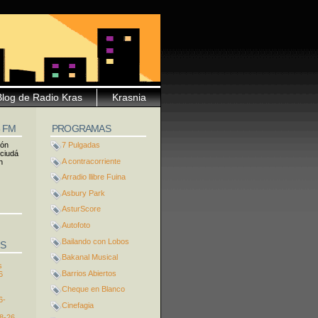
Blog de Radio Kras
Krasnia
5 FM
PROGRAMAS
ión
7 Pulgadas
 ciudá
A contracorriente
n
Arradio llibre Fuina
Asbury Park
AsturScore
Autofoto
Bailando con Lobos
S
Bakanal Musical
s
Barrios Abiertos
6
Cheque en Blanco
6-
Cinefagia
8-26