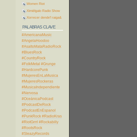
Women Riot
Ximiélgalo Radio Show
Xorrecer dende'l raiga&
PALABRAS CLAVE
#AmericanaMusic
#AngelaHoodoo
#AsaltoMataRadioRock
#BluesRock
#CountryRock
#FolkMetal
#Grunge
#HardcorePunk
#MujeresEnLaMusica
#MujeresRockeras
#MusicaIndependiente
#Nervosa
#OceánicaPodcast
#PodcastDeRock
#PodcastEnEspanol
#PunkRock
#RadioKras
#RiotGrrrl
#Rockabilly
#RootsRock
#SleazyRecords