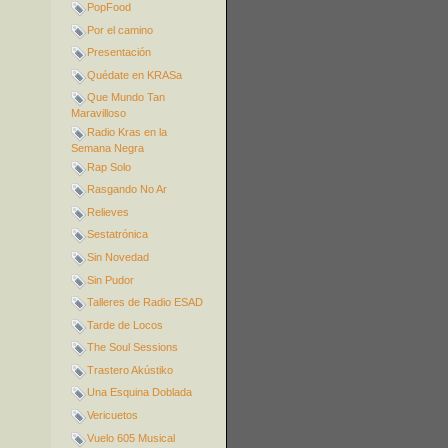
PopFood
Por el camino
Presentación
Quédate en KRASa
Que Mundo Tan
Maravilloso
Radio Kras en la
Semana Negra
Rap Solo
Rasgando No Ar
Relieves
Sestatrónica
Sin Novedad
Sin Pudor
Talleres de Radio ESAD
Tarde de Locos
The Soul Sessions
Trastero Akústiko
Una Esquina Doblada
Vericuetos
Vuelo 605 Musical