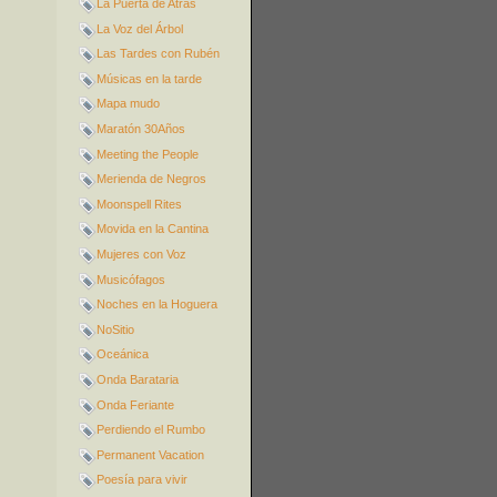
La Puerta de Atrás
La Voz del Árbol
Las Tardes con Rubén
Músicas en la tarde
Mapa mudo
Maratón 30Años
Meeting the People
Merienda de Negros
Moonspell Rites
Movida en la Cantina
Mujeres con Voz
Musicófagos
Noches en la Hoguera
NoSitio
Oceánica
Onda Barataria
Onda Feriante
Perdiendo el Rumbo
Permanent Vacation
Poesía para vivir