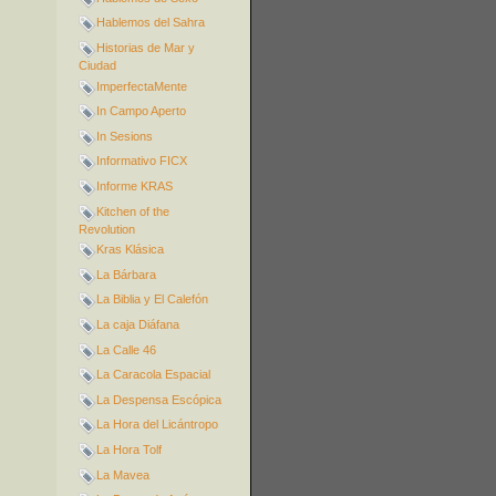
Hablemos del Sahra
Historias de Mar y
Ciudad
ImperfectaMente
In Campo Aperto
In Sesions
Informativo FICX
Informe KRAS
Kitchen of the
Revolution
Kras Klásica
La Bárbara
La Biblia y El Calefón
La caja Diáfana
La Calle 46
La Caracola Espacial
La Despensa Escópica
La Hora del Licántropo
La Hora Tolf
La Mavea