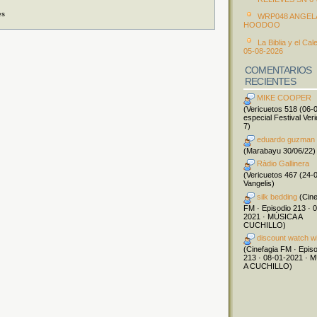
es
WRP048 ANGEL
HOODOO
La Biblia y el Cal
05-08-2026
COMENTARIOS
RECIENTES
MIKE COOPER
(Vericuetos 518 (06-
especial Festival Ver
7)
eduardo guzman
(Marabayu 30/06/22)
Ràdio Gallinera
(Vericuetos 467 (24-
Vangelis)
silk bedding
(Cine
FM · Episodio 213 · 
2021 · MÚSICA A
CUCHILLO)
discount watch w
(Cinefagia FM · Epis
213 · 08-01-2021 · 
A CUCHILLO)