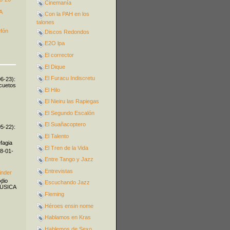
Cinemanía
A
Con la PAH en los
talones
efón
Discos Redondos
E2O lpa
El corrector
El Dique
El Furacu Indiscretu
06-23):
icuetos
El Hilo
El Nieiru las Rapiegas
El Segundo Escalón
El Suañacoptero
05-22):
El Talento
fagia
El Tren de la Vida
08-01-
Entre Tango y Jazz
Entrevistas
inder
odio
Escuchando Jazz
MÚSICA
Fleming
Héroes ensin nome
Hablamos en Kras
Hablemos de Sexo