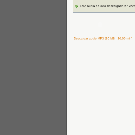
Este audio ha sido descargado 57 vec
Descargar audio MP3 (30 MB | 30:00 min)