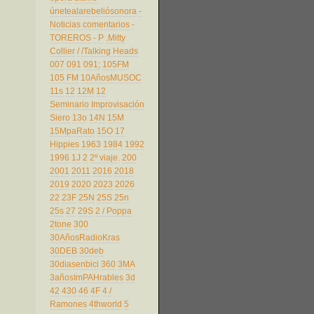
únetealarebeliósonora
-
Noticias comentarios
-
TOREROS
- P
.Mitty
Collier
/
/Talking Heads
007
091
091;
105FM
105 FM
10AñosMUSOC
11s
12
12M
12
Seminario Improvisación
Siero
13o
14N
15M
15MpaRato
15O
17
Hippies
1963
1984
1992
1996
1J
2
2º viaje.
200
2001
2011
2016
2018
2019
2020
2023
2026
22
23F
25N
25S
25n
25s
27
29S
2 / Poppa
2tone
300
30AñosRadioKras
30DEB
30deb
30diasenbici
360
3MA
3añosImPAHrables
3d
42
430
46
4F
4 /
Ramones
4thworld
5