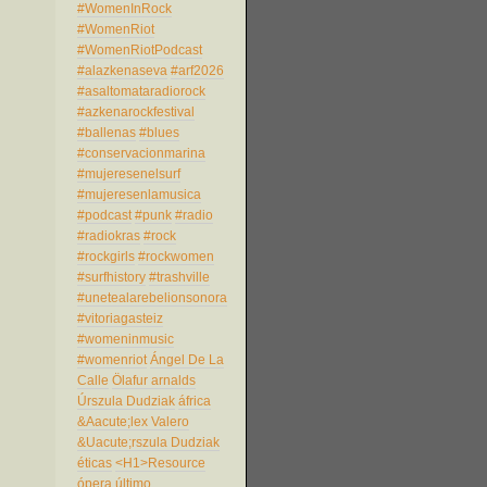
#WomenInRock
#WomenRiot
#WomenRiotPodcast
#alazkenaseva
#arf2026
#asaltomataradiorock
#azkenarockfestival
#ballenas
#blues
#conservacionmarina
#mujeresenelsurf
#mujeresenlamusica
#podcast
#punk
#radio
#radiokras
#rock
#rockgirls
#rockwomen
#surfhistory
#trashville
#unetealarebelionsonora
#vitoriagasteiz
#womeninmusic
#womenriot
Ángel De La
Calle
Ölafur arnalds
Úrszula Dudziak
áfrica
&Aacute;lex Valero
&Uacute;rszula Dudziak
éticas
<H1>Resource
ópera
último