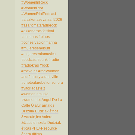
#WomenInRock
#WomenRiot
#WomenRiotPodcast
#alazkenaseva
#arf2026
#asaltomataradiorock
#azkenarockfestival
#ballenas
#blues
#conservacionmarina
#mujeresenelsurf
#mujeresenlamusica
#podcast
#punk
#radio
#radiokras
#rock
#rockgirls
#rockwomen
#surfhistory
#trashville
#unetealarebelionsonora
#vitoriagasteiz
#womeninmusic
#womenriot
Ángel De La
Calle
Ölafur arnalds
Úrszula Dudziak
áfrica
&Aacute;lex Valero
&Uacute;rszula Dudziak
éticas
<H1>Resource
ópera
último