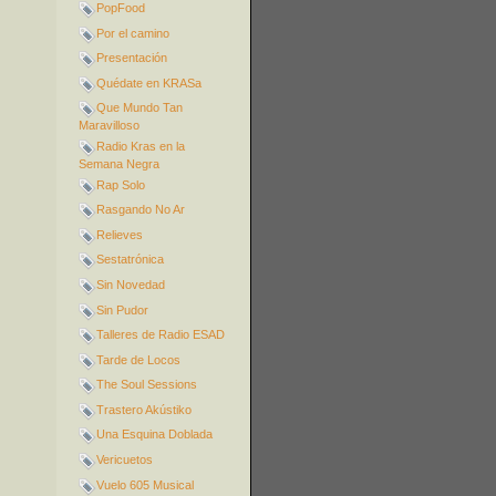
PopFood
Por el camino
Presentación
Quédate en KRASa
Que Mundo Tan
Maravilloso
Radio Kras en la
Semana Negra
Rap Solo
Rasgando No Ar
Relieves
Sestatrónica
Sin Novedad
Sin Pudor
Talleres de Radio ESAD
Tarde de Locos
The Soul Sessions
Trastero Akústiko
Una Esquina Doblada
Vericuetos
Vuelo 605 Musical