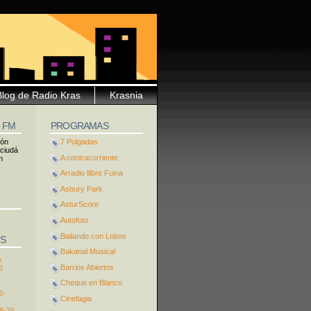
Blog de Radio Kras
Krasnia
5 FM
PROGRAMAS
ión
7 Pulgadas
 ciudá
A contracorriente
n
Arradio llibre Fuina
Asbury Park
AsturScore
Autofoto
Bailando con Lobos
S
Bakanal Musical
s
Barrios Abiertos
6
Cheque en Blanco
6-
Cinefagia
8-26