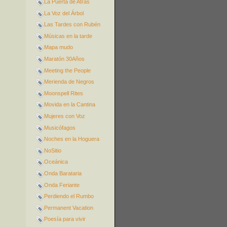
La Puerta de Atrás
La Voz del Árbol
Las Tardes con Rubén
Músicas en la tarde
Mapa mudo
Maratón 30Años
Meeting the People
Merienda de Negros
Moonspell Rites
Movida en la Cantina
Mujeres con Voz
Musicófagos
Noches en la Hoguera
NoSitio
Oceánica
Onda Barataria
Onda Feriante
Perdiendo el Rumbo
Permanent Vacation
Poesía para vivir