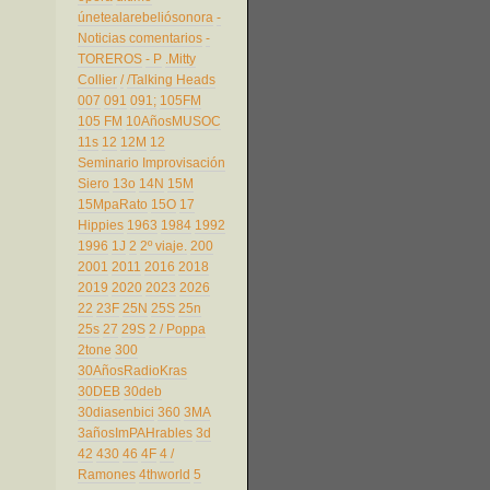
únetealarebeliósonora
-
Noticias comentarios
-
TOREROS
- P
.Mitty
Collier
/
/Talking Heads
007
091
091;
105FM
105 FM
10AñosMUSOC
11s
12
12M
12
Seminario Improvisación
Siero
13o
14N
15M
15MpaRato
15O
17
Hippies
1963
1984
1992
1996
1J
2
2º viaje.
200
2001
2011
2016
2018
2019
2020
2023
2026
22
23F
25N
25S
25n
25s
27
29S
2 / Poppa
2tone
300
30AñosRadioKras
30DEB
30deb
30diasenbici
360
3MA
3añosImPAHrables
3d
42
430
46
4F
4 /
Ramones
4thworld
5