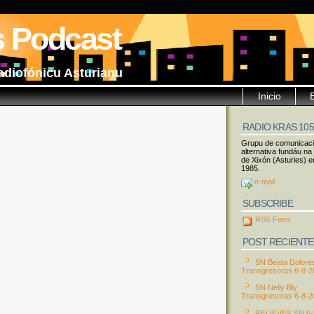
s Podcast
adiofónicu Asturianu
Inicio
RADIO KRAS 10
Grupu de comunicac
alternativa fundáu na
de Xixón (Asturies) e
1985.
e-mail
SUBSCRIBE
RSS Feed
POST RECIENTE
SN Beata Dolore
Transgresoras 6-8-2
SN Nelly Bly
Transgresoras 6-8-2
RELIEVES SN 6-