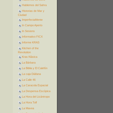
Hablemos del Sahra
Historias de Mar y
Ciudad
ImperfectaMente
In Campo Aperto
In Sesions
Informativo FICX
Informe KRAS
Kitchen of the
Revolution
Kras Klásica
La Bárbara
La Biblia y El Calefón
La caja Diáfana
La Calle 46
La Caracola Espacial
La Despensa Escópica
La Hora del Licántropo
La Hora Tolf
La Mavea