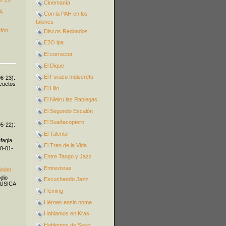
Cinemanía
A
Con la PAH en los
talones
efón
Discos Redondos
E2O lpa
El corrector
El Dique
El Furacu Indiscretu
06-23):
icuetos
El Hilo
El Nieiru las Rapiegas
El Segundo Escalón
El Suañacoptero
05-22):
El Talento
fagia
El Tren de la Vida
08-01-
Entre Tango y Jazz
Entrevistas
inder
odio
Escuchando Jazz
MÚSICA
Fleming
Héroes ensin nome
Hablamos en Kras
Hablemos de Sexo