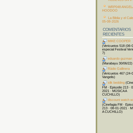
WRP048 ANGEL
HOODOO
La Biblia y el Cal
05-08-2026
COMENTARIOS
RECIENTES
MIKE COOPER
(Vericuetos 518 (06-
especial Festival Ver
7)
eduardo guzman
(Marabayu 30/06/22)
Ràdio Gallinera
(Vericuetos 467 (24-
Vangelis)
silk bedding
(Cine
FM · Episodio 213 · 
2021 · MÚSICA A
CUCHILLO)
discount watch w
(Cinefagia FM · Epis
213 · 08-01-2021 · 
A CUCHILLO)