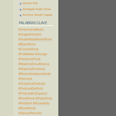
Women Riot
Ximiélgalo Radio Show
Xorrecer dende'l raiga&
PALABRAS CLAVE
#AmericanaMusic
#AngelaHoodoo
#AsaltoMataRadioRock
#BluesRock
#CountryRock
#FolkMetal
#Grunge
#HardcorePunk
#MujeresEnLaMusica
#MujeresRockeras
#MusicaIndependiente
#Nervosa
#OceánicaPodcast
#PodcastDeRock
#PodcastEnEspanol
#PunkRock
#RadioKras
#RiotGrrrl
#Rockabilly
#RootsRock
#SleazyRecords