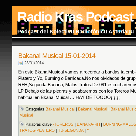
Radio Kras Podcast
Podcast del Kolectivu Radiofónicu Asturianu
Bakanal Musical 15-01-2014
23/01/2014
En este BkanalMusical vamos a recordar a bandas ta emb
Platero y Yo, Burning o Barricada.No nos olvidados de gr
RH+,Segunda Banana, Malos Tratos.De 091 escucharemos
LP Debajo de las piedras y acabaremos con los Toreros M
habitual en Bkanal Muical ….HAY DE TOOOO¡¡¡¡¡¡
Categorias
Bakanal Musical
|
Bakanal Musical
|
Bakanal Music
Musical
Palabras clave
-TOREROS
|
BANANA-RH
|
BURNING-MALO
TRATOS-PLATERO
|
TU-SEGUNDA
|
Y