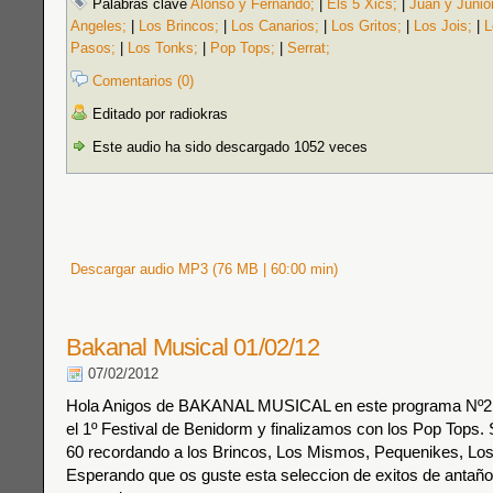
Palabras clave
Alonso y Fernando;
|
Els 5 Xics;
|
Juan y Junio
Angeles;
|
Los Brincos;
|
Los Canarios;
|
Los Gritos;
|
Los Jois;
|
L
Pasos;
|
Los Tonks;
|
Pop Tops;
|
Serrat;
Comentarios (0)
Editado por radiokras
Este audio ha sido descargado 1052 veces
Descargar audio MP3 (76 MB | 60:00 min)
Bakanal Musical 01/02/12
07/02/2012
Hola Anigos de BAKANAL MUSICAL en este programa Nº
el 1º Festival de Benidorm y finalizamos con los Pop Tops.
60 recordando a los Brincos, Los Mismos, Pequenikes, Los 
Esperando que os guste esta seleccion de exitos de antañ