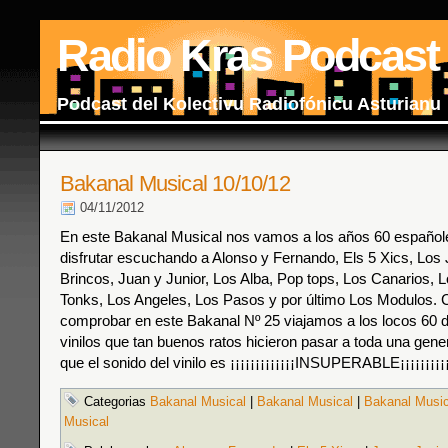
Radio Kras Podcast
Podcast del Kolectivu Radiofónicu Asturianu
Bakanal Musical 10/10/12
04/11/2012
En este Bakanal Musical nos vamos a los años 60 españo
disfrutar escuchando a Alonso y Fernando, Els 5 Xics, Los J
Brincos, Juan y Junior, Los Alba, Pop tops, Los Canarios, L
Tonks, Los Angeles, Los Pasos y por último Los Modulos.
comprobar en este Bakanal Nº 25 viajamos a los locos 60
vinilos que tan buenos ratos hicieron pasar a toda una gener
que el sonido del vinilo es ¡¡¡¡¡¡¡¡¡¡¡¡¡INSUPERABLE¡¡¡¡¡¡¡¡¡¡
Categorias
Bakanal Musical
|
Bakanal Musical
|
Bakanal Music
Musical