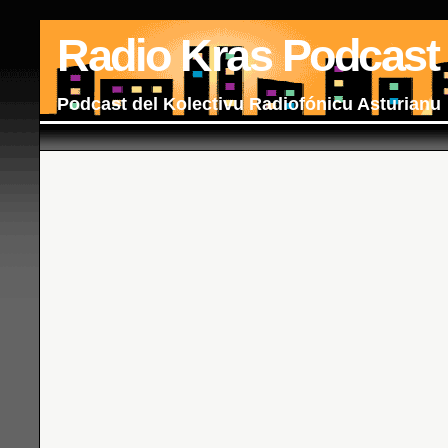
Radio Kras Podcast
Podcast del Kolectivu Radiofónicu Asturianu