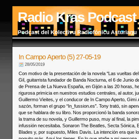
Radio Kras Podcast
Podcast del Kolectivu Radiofónicu Asturianu
In Campo Aperto (5) 27-05-19
28/05/2019
Con motivo de la presentación de la novela “Las vueltas de
Gil, guitarrista fundador de Banda Nocturna, el 6 de Junio d
de Prensa de La Nueva España, en Gijón a las 20 horas, h
rigurosa primicia en nuestros estudios centrales, al autor, ju
Guillermo Vieites, y el conducor de In Campo Aperto, Gimi Á
sazón, forman el grupo “In_fussion.es”. Tony trató, sin apen
que se hablara de su libro. Nos proporcionó la banda sonor
la trama de su novela, y Guillermo puso, muy al final, la pi
infussión necesitaba. Sonaron The Beatles, Secta Sónica,
Blades y, por supuesto, Miles Davis. La intención era que l
poquito más. Aquí los tienes. En lo que atañe a mi persona