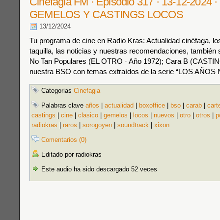
Cinefagia FM · Episodio 317 · 13-12-2024
GEMELOS Y CASTINGS LOCOS
13/12/2024
Tu programa de cine en Radio Kras: Actualidad cinéfaga, los
taquilla, las noticias y nuestras recomendaciones, también s
No Tan Populares (EL OTRO · Año 1972); Cara B (CAST
nuestra BSO con temas extraídos de la serie “LOS AÑO
Categorias
Cinefagia
Palabras clave
años
|
actualidad
|
boxoffice
|
bso
|
carab
|
cart
castings
|
cine
|
clasico
|
gemelos
|
locos
|
nuevos
|
otro
|
otros
|
p
radiokras
|
raros
|
sorogoyen
|
soundtrack
|
xixon
Comentarios (0)
Editado por radiokras
Este audio ha sido descargado 52 veces