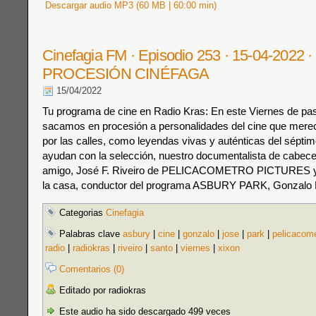
Descargar audio MP3 (60 MB | 60:00 min)
Cinefagia FM · Episodio 253 · 15-04-2022 ·
PROCESIÓN CINÉFAGA
15/04/2022
Tu programa de cine en Radio Kras: En este Viernes de pas
sacamos en procesión a personalidades del cine que mere
por las calles, como leyendas vivas y auténticas del séptim
ayudan con la selección, nuestro documentalista de cabec
amigo, José F. Riveiro de PELICACOMETRO PICTURES y
la casa, conductor del programa ASBURY PARK, Gonzalo 
Categorias
Cinefagia
Palabras clave
asbury
|
cine
|
gonzalo
|
jose
|
park
|
pelicacom
radio
|
radiokras
|
riveiro
|
santo
|
viernes
|
xixon
Comentarios (0)
Editado por radiokras
Este audio ha sido descargado 499 veces