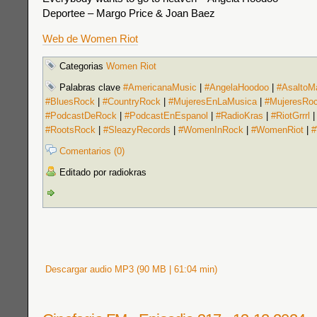
Deportee – Margo Price & Joan Baez
Web de Women Riot
Categorias
Women Riot
Palabras clave
#AmericanaMusic
|
#AngelaHoodoo
|
#AsaltoM
#BluesRock
|
#CountryRock
|
#MujeresEnLaMusica
|
#MujeresRo
#PodcastDeRock
|
#PodcastEnEspanol
|
#RadioKras
|
#RiotGrrrl
#RootsRock
|
#SleazyRecords
|
#WomenInRock
|
#WomenRiot
|
#
Comentarios (0)
Editado por radiokras
Descargar audio MP3 (90 MB | 61:04 min)