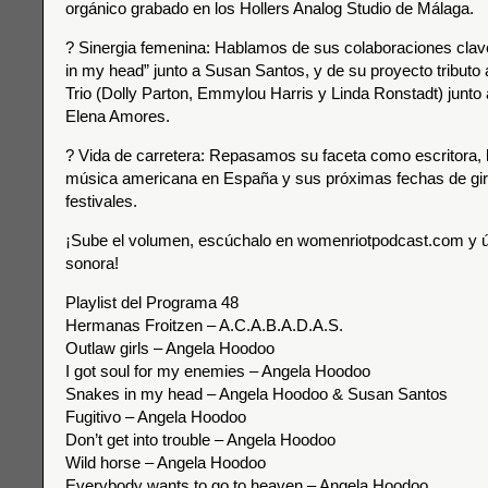
orgánico grabado en los Hollers Analog Studio de Málaga.
? Sinergia femenina: Hablamos de sus colaboraciones cla
in my head” junto a Susan Santos, y de su proyecto tributo a
Trio (Dolly Parton, Emmylou Harris y Linda Ronstadt) junto
Elena Amores.
? Vida de carretera: Repasamos su faceta como escritora, l
música americana en España y sus próximas fechas de gir
festivales.
¡Sube el volumen, escúchalo en womenriotpodcast.com y ún
sonora!
Playlist del Programa 48
Hermanas Froitzen – A.C.A.B.A.D.A.S.
Outlaw girls – Angela Hoodoo
I got soul for my enemies – Angela Hoodoo
Snakes in my head – Angela Hoodoo & Susan Santos
Fugitivo – Angela Hoodoo
Don’t get into trouble – Angela Hoodoo
Wild horse – Angela Hoodoo
Everybody wants to go to heaven – Angela Hoodoo