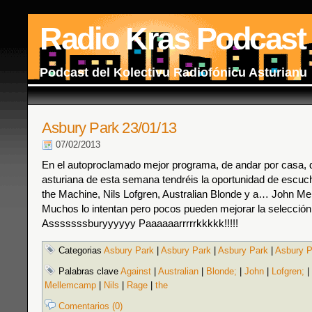
Radio Kras Podcast
Podcast del Kolectivu Radiofónicu Asturianu
Asbury Park 23/01/13
07/02/2013
En el autoproclamado mejor programa, de andar por casa, d
asturiana de esta semana tendréis la oportunidad de escuc
the Machine, Nils Lofgren, Australian Blonde y a… John Me
Muchos lo intentan pero pocos pueden mejorar la selecció
Asssssssburyyyyyy Paaaaaarrrrrkkkkk!!!!!
Categorias
Asbury Park
|
Asbury Park
|
Asbury Park
|
Asbury P
Palabras clave
Against
|
Australian
|
Blonde;
|
John
|
Lofgren;
|
Mellemcamp
|
Nils
|
Rage
|
the
Comentarios (0)