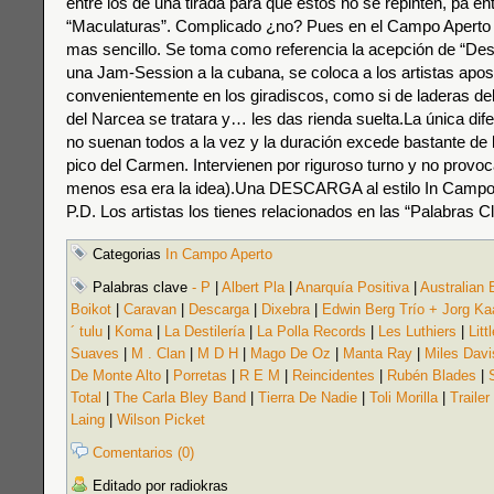
entre los de una tirada para que éstos no se repinten, pa 
“Maculaturas”. Complicado ¿no? Pues en el Campo Aperto
mas sencillo. Se toma como referencia la acepción de “Des
una Jam-Session a la cubana, se coloca a los artistas apo
convenientemente en los giradiscos, como si de laderas de
del Narcea se tratara y… les das rienda suelta.La única dif
no suenan todos a la vez y la duración excede bastante de 
pico del Carmen. Intervienen por riguroso turno y no provoca
menos esa era la idea).Una DESCARGA al estilo In Campo A
P.D. Los artistas los tienes relacionados en las “Palabras C
Categorias
In Campo Aperto
Palabras clave
- P
|
Albert Pla
|
Anarquía Positiva
|
Australian 
Boikot
|
Caravan
|
Descarga
|
Dixebra
|
Edwin Berg Trío + Jorg Kaa
´ tulu
|
Koma
|
La Destilería
|
La Polla Records
|
Les Luthiers
|
Litt
Suaves
|
M . Clan
|
M D H
|
Mago De Oz
|
Manta Ray
|
Miles Davi
De Monte Alto
|
Porretas
|
R E M
|
Reincidentes
|
Rubén Blades
|
Total
|
The Carla Bley Band
|
Tierra De Nadie
|
Toli Morilla
|
Trailer
Laing
|
Wilson Picket
Comentarios (0)
Editado por radiokras