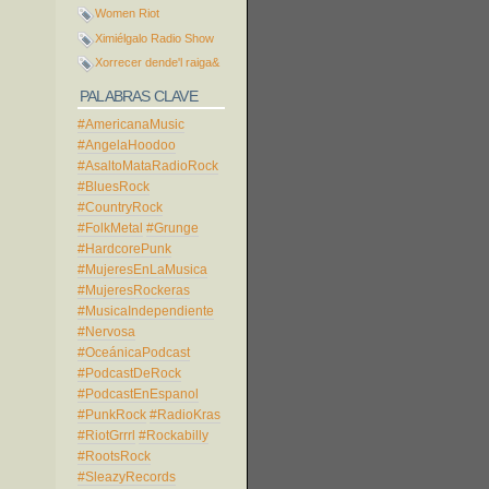
Women Riot
Ximiélgalo Radio Show
Xorrecer dende'l raiga&
PALABRAS CLAVE
#AmericanaMusic
#AngelaHoodoo
#AsaltoMataRadioRock
#BluesRock
#CountryRock
#FolkMetal
#Grunge
#HardcorePunk
#MujeresEnLaMusica
#MujeresRockeras
#MusicaIndependiente
#Nervosa
#OceánicaPodcast
#PodcastDeRock
#PodcastEnEspanol
#PunkRock
#RadioKras
#RiotGrrrl
#Rockabilly
#RootsRock
#SleazyRecords