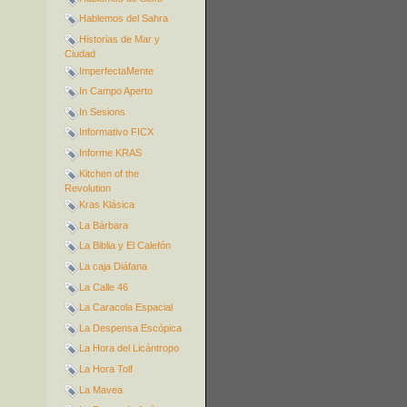
Hablemos del Sahra
Historias de Mar y
Ciudad
ImperfectaMente
In Campo Aperto
In Sesions
Informativo FICX
Informe KRAS
Kitchen of the
Revolution
Kras Klásica
La Bárbara
La Biblia y El Calefón
La caja Diáfana
La Calle 46
La Caracola Espacial
La Despensa Escópica
La Hora del Licántropo
La Hora Tolf
La Mavea