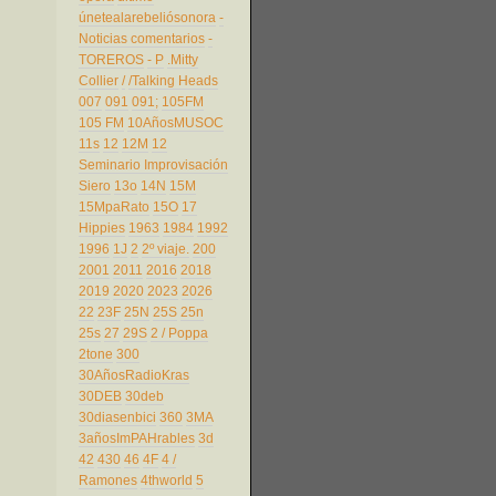
únetealarebeliósonora
-
Noticias comentarios
-
TOREROS
- P
.Mitty
Collier
/
/Talking Heads
007
091
091;
105FM
105 FM
10AñosMUSOC
11s
12
12M
12
Seminario Improvisación
Siero
13o
14N
15M
15MpaRato
15O
17
Hippies
1963
1984
1992
1996
1J
2
2º viaje.
200
2001
2011
2016
2018
2019
2020
2023
2026
22
23F
25N
25S
25n
25s
27
29S
2 / Poppa
2tone
300
30AñosRadioKras
30DEB
30deb
30diasenbici
360
3MA
3añosImPAHrables
3d
42
430
46
4F
4 /
Ramones
4thworld
5