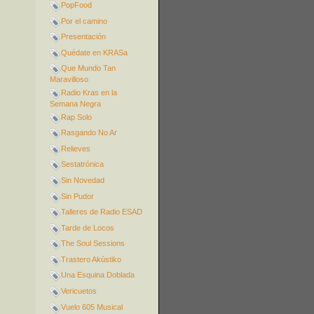
PopFood
Por el camino
Presentación
Quédate en KRASa
Que Mundo Tan
Maravilloso
Radio Kras en la
Semana Negra
Rap Solo
Rasgando No Ar
Relieves
Sestatrónica
Sin Novedad
Sin Pudor
Talleres de Radio ESAD
Tarde de Locos
The Soul Sessions
Trastero Akústiko
Una Esquina Doblada
Vericuetos
Vuelo 605 Musical