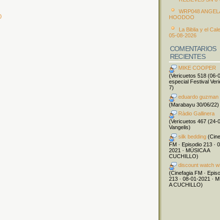
WRP048 ANGEL
)
HOODOO
La Biblia y el Cal
05-08-2026
COMENTARIOS
RECIENTES
MIKE COOPER
(Vericuetos 518 (06-
especial Festival Ver
7)
eduardo guzman
(Marabayu 30/06/22)
Ràdio Gallinera
(Vericuetos 467 (24-
Vangelis)
silk bedding
(Cine
FM · Episodio 213 · 
2021 · MÚSICA A
CUCHILLO)
discount watch w
(Cinefagia FM · Epis
213 · 08-01-2021 · 
A CUCHILLO)