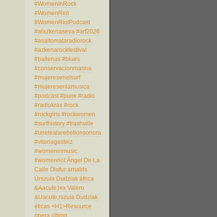
#WomenInRock
#WomenRiot
#WomenRiotPodcast
#alazkenaseva
#arf2026
#asaltomataradiorock
#azkenarockfestival
#ballenas
#blues
#conservacionmarina
#mujeresenelsurf
#mujeresenlamusica
#podcast
#punk
#radio
#radiokras
#rock
#rockgirls
#rockwomen
#surfhistory
#trashville
#unetealarebelionsonora
#vitoriagasteiz
#womeninmusic
#womenriot
Ángel De La
Calle
Ölafur arnalds
Úrszula Dudziak
áfrica
&Aacute;lex Valero
&Uacute;rszula Dudziak
éticas
<H1>Resource
ópera
último