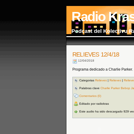
Radio Kra
Podcast del Kolectivu R
RELIEVES 12/4/18
12/04/2018
Programa dedicado a Charlie Parker.
Categorias
Relieves
|
Relieves
|
Reliev
Palabras clave
Charlie Parker Bebop J
Comentarios (0)
Editado por radiokras
Este audio ha sido descargado 929 ve