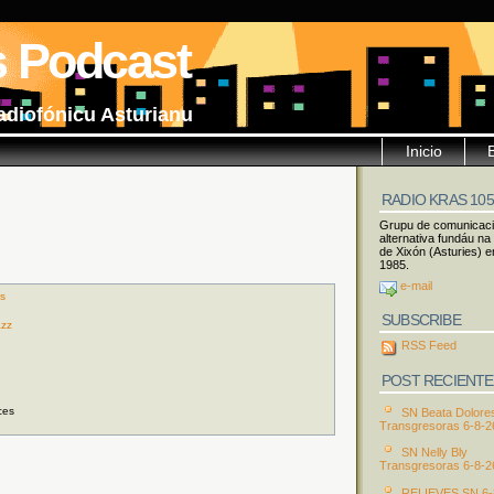
s Podcast
adiofónicu Asturianu
Inicio
RADIO KRAS 10
Grupu de comunicac
alternativa fundáu na
de Xixón (Asturies) e
1985.
e-mail
es
SUBSCRIBE
azz
RSS Feed
POST RECIENTE
ces
SN Beata Dolore
Transgresoras 6-8-2
SN Nelly Bly
Transgresoras 6-8-2
RELIEVES SN 6-