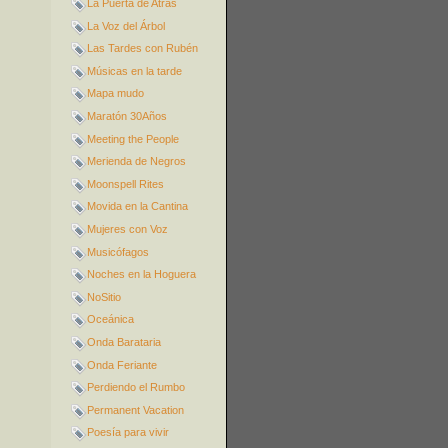
La Puerta de Atrás
La Voz del Árbol
Las Tardes con Rubén
Músicas en la tarde
Mapa mudo
Maratón 30Años
Meeting the People
Merienda de Negros
Moonspell Rites
Movida en la Cantina
Mujeres con Voz
Musicófagos
Noches en la Hoguera
NoSitio
Oceánica
Onda Barataria
Onda Feriante
Perdiendo el Rumbo
Permanent Vacation
Poesía para vivir