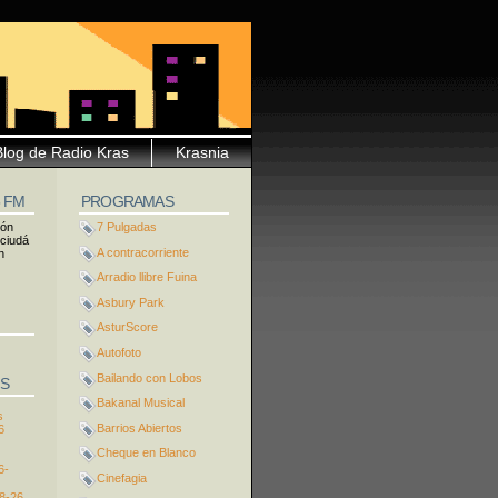
Blog de Radio Kras
Krasnia
5 FM
PROGRAMAS
ión
7 Pulgadas
 ciudá
A contracorriente
n
Arradio llibre Fuina
Asbury Park
AsturScore
Autofoto
Bailando con Lobos
S
Bakanal Musical
s
Barrios Abiertos
6
Cheque en Blanco
6-
Cinefagia
8-26