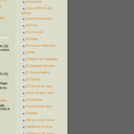
Cinemanía
A
Con la PAH en los
talones
efón
Discos Redondos
E2O lpa
El corrector
El Dique
El Furacu Indiscretu
06-23):
icuetos
El Hilo
El Nieiru las Rapiegas
El Segundo Escalón
El Suañacoptero
05-22):
El Talento
fagia
El Tren de la Vida
08-01-
Entre Tango y Jazz
Entrevistas
inder
odio
Escuchando Jazz
MÚSICA
Fleming
Héroes ensin nome
Hablamos en Kras
Hablemos de Sexo