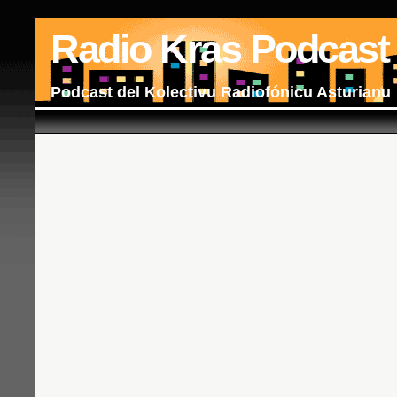
Radio Kras Podcast
Podcast del Kolectivu Radiofónicu Asturianu