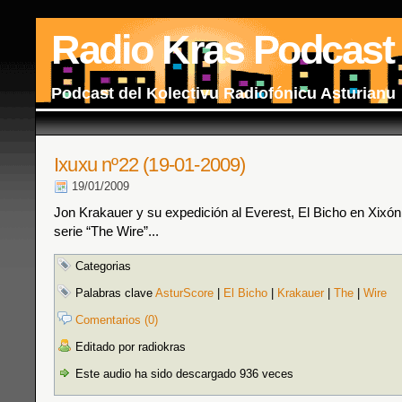
Radio Kras Podcast
Podcast del Kolectivu Radiofónicu Asturianu
Ixuxu nº22 (19-01-2009)
19/01/2009
Jon Krakauer y su expedición al Everest, El Bicho en Xixón
serie “The Wire”...
Categorias
Palabras clave
AsturScore
|
El Bicho
|
Krakauer
|
The
|
Wire
Comentarios (0)
Editado por radiokras
Este audio ha sido descargado 936 veces