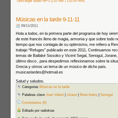
Descargar audio MP3 (120 MB | 120:00 min)
Músicas en la tarde 9-11-11
09/11/2011
Hola a todos, en la primera parte del programa de hoy oirem
de este francés lleno de magia, armonía y que sobre todo no
tiempo que nos contagia de su optimismo, me refiero a Re
trabajo “Refuges” publicado en este 2011. Continuamos re
temas de Ballaké Sissoko y Vicent Segal, Senogul, Jorane,
último disco , para despedirnos reflexionamos sobre la situ
Grecia y oímos un tema de un músico de dicho país.
musicastardes@hotmail.es
Salud y saludos.
Categorias
Músicas en la tarde
Palabras clave
Joan Valent
|
Jorane
|
Rene Aubry
|
Senogul
Comentarios (0)
Editado por radiokras