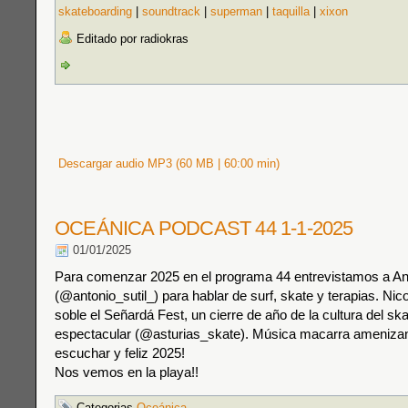
skateboarding
|
soundtrack
|
superman
|
taquilla
|
xixon
Editado por radiokras
Descargar audio MP3 (60 MB | 60:00 min)
OCEÁNICA PODCAST 44 1-1-2025
01/01/2025
Para comenzar 2025 en el programa 44 entrevistamos a Ant
(@antonio_sutil_) para hablar de surf, skate y terapias. Ni
soble el Señardá Fest, un cierre de año de la cultura del sk
espectacular (@asturias_skate). Música macarra amenizan
escuchar y feliz 2025!
Nos vemos en la playa!!
Categorias
Oceánica