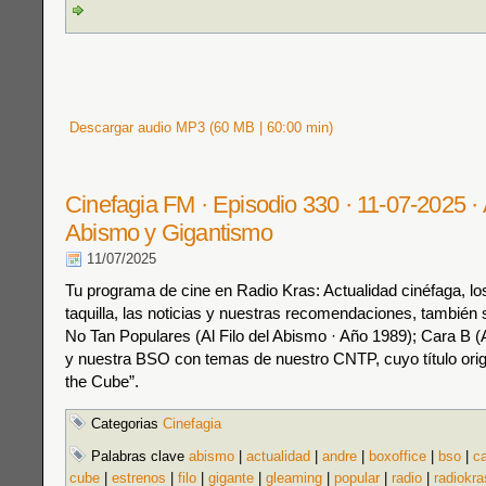
Descargar audio MP3 (60 MB | 60:00 min)
Cinefagia FM · Episodio 330 · 11-07-2025 · Al
Abismo y Gigantismo
11/07/2025
Tu programa de cine en Radio Kras: Actualidad cinéfaga, los
taquilla, las noticias y nuestras recomendaciones, también s
No Tan Populares (Al Filo del Abismo · Año 1989); Cara B (
y nuestra BSO con temas de nuestro CNTP, cuyo título orig
the Cube”.
Categorias
Cinefagia
Palabras clave
abismo
|
actualidad
|
andre
|
boxoffice
|
bso
|
c
cube
|
estrenos
|
filo
|
gigante
|
gleaming
|
popular
|
radio
|
radiokra