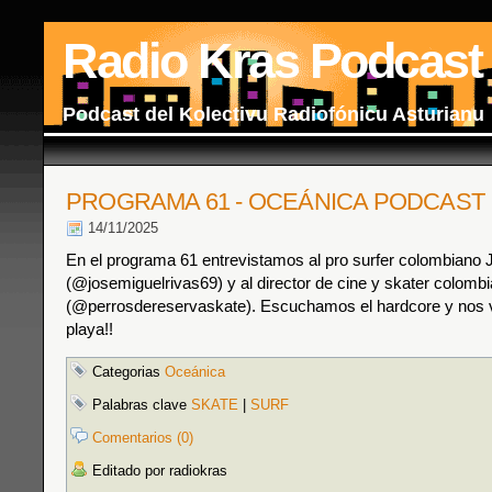
Radio Kras Podcast
Podcast del Kolectivu Radiofónicu Asturianu
PROGRAMA 61 - OCEÁNICA PODCAST
14/11/2025
En el programa 61 entrevistamos al pro surfer colombiano 
(@josemiguelrivas69) y al director de cine y skater colomb
(@perrosdereservaskate). Escuchamos el hardcore y nos 
playa!!
Categorias
Oceánica
Palabras clave
SKATE
|
SURF
Comentarios (0)
Editado por radiokras