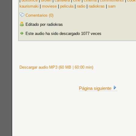
|
boxoffice
|
brown
|
cartelera
|
cine
|
cinema
|
commitments
|
cook
kaurismaki
|
moviese
|
pelicula
|
radio
|
radiokras
|
sam
Comentarios (0)
Editado por radiokras
Este audio ha sido descargado 1077 veces
Descargar audio MP3 (60 MB | 60:00 min)
Página siguiente