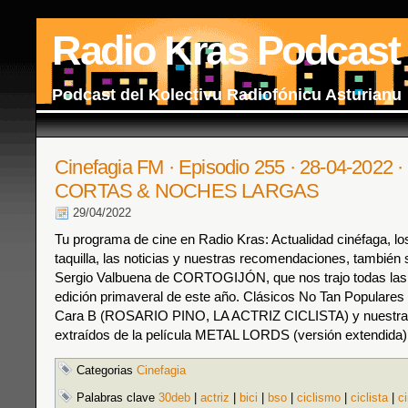
Radio Kras Podcast
Podcast del Kolectivu Radiofónicu Asturianu
Cinefagia FM · Episodio 255 · 28-04-2022
CORTAS & NOCHES LARGAS
29/04/2022
Tu programa de cine en Radio Kras: Actualidad cinéfaga, los
taquilla, las noticias y nuestras recomendaciones, también 
Sergio Valbuena de CORTOGIJÓN, que nos trajo todas las
edición primaveral de este año. Clásicos No Tan Popular
Cara B (ROSARIO PINO, LA ACTRIZ CICLISTA) y nuestr
extraídos de la película METAL LORDS (versión extendida)
Categorias
Cinefagia
Palabras clave
30deb
|
actriz
|
bici
|
bso
|
ciclismo
|
ciclista
|
c