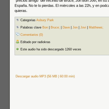
“precios amigo” del vecinito de Bruce, Jon Bon Jovi, en su 
España. No te lo pierdas. El miércoles a las 22h, y en pod
quieras.
Categorias
Asbury Park
Palabras clave
Bon
|
Bruce;
|
Dave
|
Jon
|
Jovi
|
Matthews;
Comentarios (0)
Editado por radiokras
Este audio ha sido descargado 1260 veces
Descargar audio MP3 (56 MB | 60:00 min)