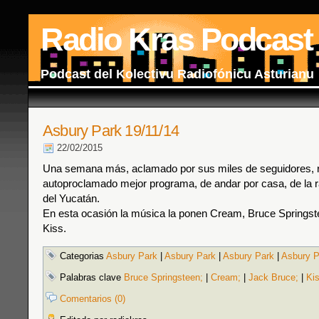
Radio Kras Podcast
Podcast del Kolectivu Radiofónicu Asturianu
Asbury Park 19/11/14
22/02/2015
Una semana más, aclamado por sus miles de seguidores, r
autoproclamado mejor programa, de andar por casa, de la r
del Yucatán.
En esta ocasión la música la ponen Cream, Bruce Springst
Kiss.
Categorias
Asbury Park
|
Asbury Park
|
Asbury Park
|
Asbury P
Palabras clave
Bruce Springsteen;
|
Cream;
|
Jack Bruce;
|
Kis
Comentarios (0)