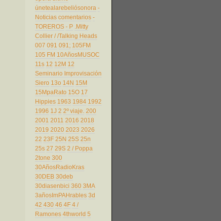
únetealarebeliósonora
-
Noticias comentarios
-
TOREROS
- P
.Mitty
Collier
/
/Talking Heads
007
091
091;
105FM
105 FM
10AñosMUSOC
11s
12
12M
12
Seminario Improvisación
Siero
13o
14N
15M
15MpaRato
15O
17
Hippies
1963
1984
1992
1996
1J
2
2º viaje.
200
2001
2011
2016
2018
2019
2020
2023
2026
22
23F
25N
25S
25n
25s
27
29S
2 / Poppa
2tone
300
30AñosRadioKras
30DEB
30deb
30diasenbici
360
3MA
3añosImPAHrables
3d
42
430
46
4F
4 /
Ramones
4thworld
5