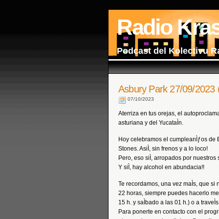
Radio Kra
Podcast del Kolectivu R
Asbury Park 27/09/2023 (
07/10/2023
Aterriza en tus orejas, el autoprocla
asturiana y del YucataÌn.
Hoy celebramos el cumpleanÌƒos de B
Stones. AsiÌ, sin frenos y a lo loco!
Pero, eso siÌ, arropados por nuestro
Y siÌ, hay alcohol en abundacia!!
Te recordamos, una vez maÌs, que si 
22 horas, siempre puedes hacerlo medi
15 h. y saÌbado a las 01 h.) o a traveÌ
Para ponerte en contacto con el prog