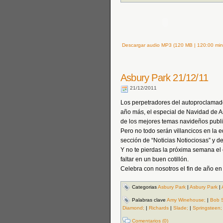
Descargar audio MP3 (120 MB | 120:00 min
Asbury Park 21/12/11
21/12/2011
Los perpetradores del autoproclamado
año más, el especial de Navidad de A
de los mejores temas navideños public
Pero no todo serán villancicos en la e
sección de “Noticias Notiociosas” y de
Y no te pierdas la próxima semana e
faltar en un buen cotillón.
Celebra con nosotros el fin de año en
Categorias
Asbury Park
|
Asbury Park
|
Palabras clave
Amy Winehouse;
|
Bob 
Diamond;
|
Richards
|
Slade;
|
Springsteen;
Comentarios (0)