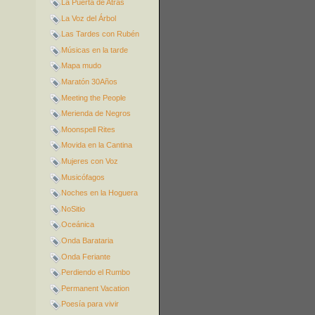
La Puerta de Atrás
La Voz del Árbol
Las Tardes con Rubén
Músicas en la tarde
Mapa mudo
Maratón 30Años
Meeting the People
Merienda de Negros
Moonspell Rites
Movida en la Cantina
Mujeres con Voz
Musicófagos
Noches en la Hoguera
NoSitio
Oceánica
Onda Barataria
Onda Feriante
Perdiendo el Rumbo
Permanent Vacation
Poesía para vivir