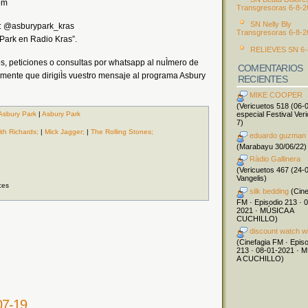
om
Transgresoras 6-8-2
SN Nelly Bly
er: @asburypark_kras
Transgresoras 6-8-2
Park en Radio Kras”.
RELIEVES SN 6-
s, peticiones o consultas por whatsapp al nuÌmero de
COMENTARIOS
amente que dirigiÌs vuestro mensaje al programa Asbury
RECIENTES
MIKE COOPER
(Vericuetos 518 (06-
especial Festival Ver
Asbury Park
|
Asbury Park
7)
th Richards;
|
Mick Jagger;
|
The Rolling Stones;
eduardo guzman
(Marabayu 30/06/22)
Ràdio Gallinera
(Vericuetos 467 (24-
Vangelis)
ces
silk bedding
(Cine
FM · Episodio 213 · 
2021 · MÚSICA A
CUCHILLO)
discount watch w
(Cinefagia FM · Epis
213 · 08-01-2021 · 
A CUCHILLO)
07-19