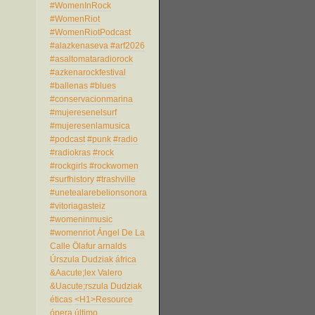
#WomenInRock
#WomenRiot
#WomenRiotPodcast
#alazkenaseva
#arf2026
#asaltomataradiorock
#azkenarockfestival
#ballenas
#blues
#conservacionmarina
#mujeresenelsurf
#mujeresenlamusica
#podcast
#punk
#radio
#radiokras
#rock
#rockgirls
#rockwomen
#surfhistory
#trashville
#unetealarebelionsonora
#vitoriagasteiz
#womeninmusic
#womenriot
Ángel De La
Calle
Ölafur arnalds
Úrszula Dudziak
áfrica
&Aacute;lex Valero
&Uacute;rszula Dudziak
éticas
<H1>Resource
ópera
último