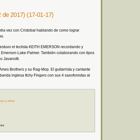
 2 de 2017) (17-01-17)
otra vez con Cristobal hablando de como lograr
mo.
k estuvo el teclista KEITH EMERSON recordando y
y Emerson-Lake-Palmer. También colaborando con tipos
o Javanotti.
Ames Brothers y su Rag-Mop. El guitarrista y cantante
 banda inglesa Itchy Fingers con sus 4 saxofonistas al
on y otros
ces