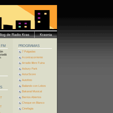
Blog de Radio Kras
Krasnia
5 FM
PROGRAMAS
ión
7 Pulgadas
 ciudá
A contracorriente
n
Arradio llibre Fuina
Asbury Park
AsturScore
Autofoto
Bailando con Lobos
S
Bakanal Musical
Barrios Abiertos
ST
Cheque en Blanco
ST
Cinefagia
s