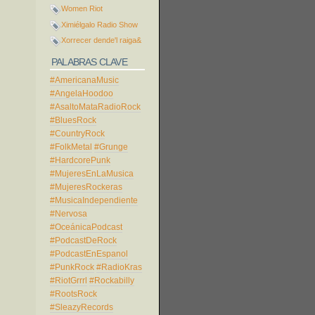
Women Riot
Ximiélgalo Radio Show
Xorrecer dende'l raiga&
PALABRAS CLAVE
#AmericanaMusic
#AngelaHoodoo
#AsaltoMataRadioRock
#BluesRock
#CountryRock
#FolkMetal
#Grunge
#HardcorePunk
#MujeresEnLaMusica
#MujeresRockeras
#MusicaIndependiente
#Nervosa
#OceánicaPodcast
#PodcastDeRock
#PodcastEnEspanol
#PunkRock
#RadioKras
#RiotGrrrl
#Rockabilly
#RootsRock
#SleazyRecords