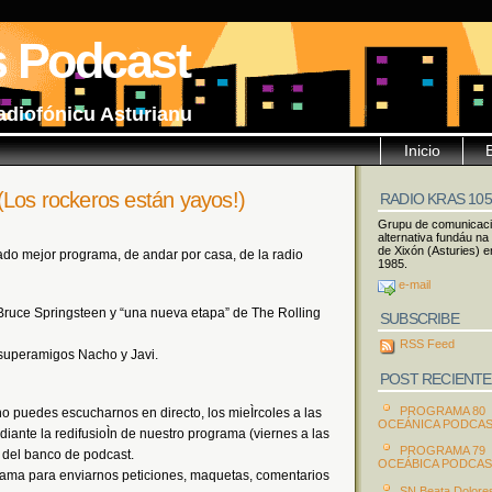
s Podcast
adiofónicu Asturianu
Inicio
Los rockeros están yayos!)
RADIO KRAS 10
Grupu de comunicac
alternativa fundáu na
de Xixón (Asturies) e
mado mejor programa, de andar por casa, de la radio
1985.
e-mail
ruce Springsteen y “una nueva etapa” de The Rolling
SUBSCRIBE
RSS Feed
s superamigos Nacho y Javi.
POST RECIENTE
PROGRAMA 80
no puedes escucharnos en directo, los mieÌrcoles a las
OCEÁNICA PODCA
ante la redifusioÌn de nuestro programa (viernes a las
PROGRAMA 79
s del banco de podcast.
OCEÁBICA PODCA
rama para enviarnos peticiones, maquetas, comentarios
SN Beata Dolore