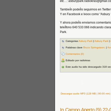
etc…: asburypark.radiokras@gmail.c
TambieÌn podeÌis seguirnos en Twitt
Y en Facebook e Ivoox como “Asbury 
Y ahora podeÌis enviarnos comentario
teleÌfono 640 533 066 indicando clar
Park.
Categorias
Asbury Park
|
Asbury Park
|
Palabras clave
Bruce Springsteen;
|
Kei
Comentarios (0)
Editado por radiokras
Este audio ha sido descargado 318 ve
Descargar audio MP3 (129 MB | 90:00 min)
In Campo Aperto (9) 22-