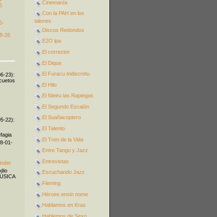
Cinemanía
6
Con la PAH en los
talones
6-
Discos Redondos
8-26
E2O lpa
El corrector
El Dique
El Furacu Indiscretu
06-23):
icuetos
El Hilo
El Nieiru las Rapiegas
El Segundo Escalón
El Suañacoptero
05-22):
El Talento
fagia
El Tren de la Vida
08-01-
Entre Tango y Jazz
Entrevistas
inder
odio
Escuchando Jazz
MÚSICA
Fleming
Héroes ensin nome
Hablamos en Kras
Hablemos de Sexo