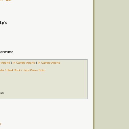
 Lp´s
disfrutar.
 Aperto
|
In Campo Aperto
|
In Campo Aperto
elin / Hard Rock / Jazz Piano Solo
ces
)