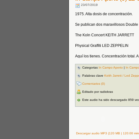
23/07/2019
1975. Alta dosis de concentración.
Se publican dos maravillosos Double
The Koln Concert KEITH JARRETT
Physical Graffiti LED ZEPPELIN
Aquí los tienes. Concentración total. A 
Categorias
In Campo Aperto
|
In Campo
Palabras clave
Keith Jarrett / Led Zepp
Comentarios (0)
Editado por radiokras
Este audio ha sido descargado 859 ve
Descargar audio MP3 (120 MB | 120:00 min