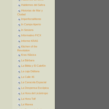
Hablemos del Sahra
Historias de Mar y
Ciudad
ImperfectaMente
In Campo Aperto
In Sesions
Informativo FICX
Informe KRAS
Kitchen of the
Revolution
Kras Klásica
La Bárbara
La Biblia y El Calefón
La caja Diáfana
La Calle 46
La Caracola Espacial
La Despensa Escópica
La Hora del Licántropo
La Hora Tolf
La Mavea