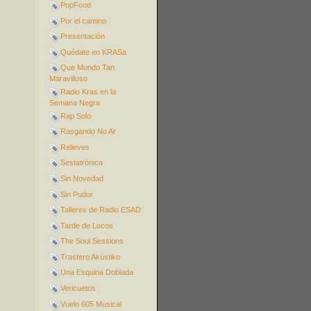
PopFood
Por el camino
Presentación
Quédate en KRASa
Que Mundo Tan
Maravilloso
Radio Kras en la
Semana Negra
Rap Solo
Rasgando No Ar
Relieves
Sestatrónica
Sin Novedad
Sin Pudor
Talleres de Radio ESAD
Tarde de Locos
The Soul Sessions
Trastero Akústiko
Una Esquina Doblada
Vericuetos
Vuelo 605 Musical