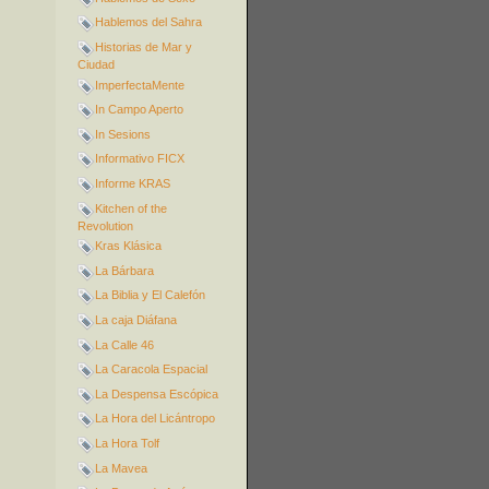
Hablemos del Sahra
Historias de Mar y
Ciudad
ImperfectaMente
In Campo Aperto
In Sesions
Informativo FICX
Informe KRAS
Kitchen of the
Revolution
Kras Klásica
La Bárbara
La Biblia y El Calefón
La caja Diáfana
La Calle 46
La Caracola Espacial
La Despensa Escópica
La Hora del Licántropo
La Hora Tolf
La Mavea