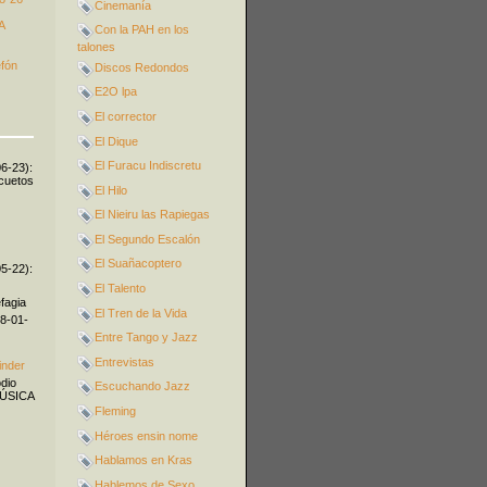
Cinemanía
A
Con la PAH en los
talones
efón
Discos Redondos
E2O lpa
El corrector
El Dique
El Furacu Indiscretu
06-23):
icuetos
El Hilo
El Nieiru las Rapiegas
El Segundo Escalón
El Suañacoptero
05-22):
El Talento
fagia
El Tren de la Vida
08-01-
Entre Tango y Jazz
Entrevistas
inder
odio
Escuchando Jazz
MÚSICA
Fleming
Héroes ensin nome
Hablamos en Kras
Hablemos de Sexo