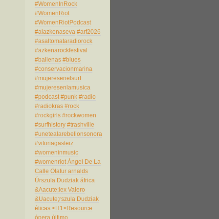
#WomenInRock
#WomenRiot
#WomenRiotPodcast
#alazkenaseva
#arf2026
#asaltomataradiorock
#azkenarockfestival
#ballenas
#blues
#conservacionmarina
#mujeresenelsurf
#mujeresenlamusica
#podcast
#punk
#radio
#radiokras
#rock
#rockgirls
#rockwomen
#surfhistory
#trashville
#unetealarebelionsonora
#vitoriagasteiz
#womeninmusic
#womenriot
Ángel De La
Calle
Ölafur arnalds
Úrszula Dudziak
áfrica
&Aacute;lex Valero
&Uacute;rszula Dudziak
éticas
<H1>Resource
ópera
último