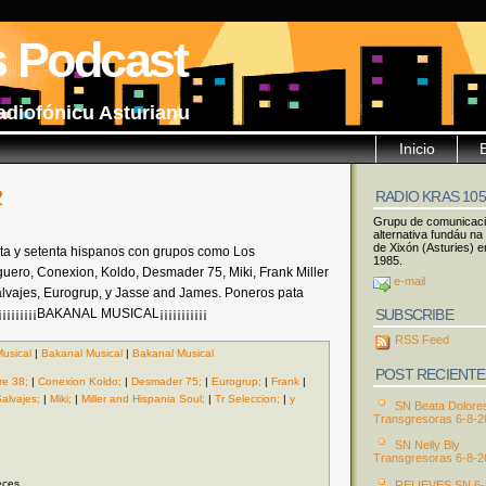
s Podcast
adiofónicu Asturianu
Inicio
2
RADIO KRAS 10
Grupu de comunicac
alternativa fundáu na
de Xixón (Asturies) e
nta y setenta hispanos con grupos como Los
1985.
guero, Conexion, Koldo, Desmader 75, Miki, Frank Miller
e-mail
alvajes, Eurogrup, y Jasse and James. Poneros pata
SUBSCRIBE
¡¡¡¡¡¡¡¡¡BAKANAL MUSICAL¡¡¡¡¡¡¡¡¡¡¡
RSS Feed
usical
|
Bakanal Musical
|
Bakanal Musical
POST RECIENTE
re 38;
|
Conexion Koldo;
|
Desmader 75;
|
Eurogrup;
|
Frank
|
alvajes;
|
Miki;
|
Miller and Hispania Soul;
|
Tr Seleccion;
|
y
SN Beata Dolore
Transgresoras 6-8-2
SN Nelly Bly
Transgresoras 6-8-2
eces
RELIEVES SN 6-