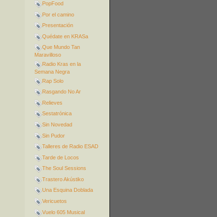
PopFood
Por el camino
Presentación
Quédate en KRASa
Que Mundo Tan
Maravilloso
Radio Kras en la
Semana Negra
Rap Solo
Rasgando No Ar
Relieves
Sestatrónica
Sin Novedad
Sin Pudor
Talleres de Radio ESAD
Tarde de Locos
The Soul Sessions
Trastero Akústiko
Una Esquina Doblada
Vericuetos
Vuelo 605 Musical