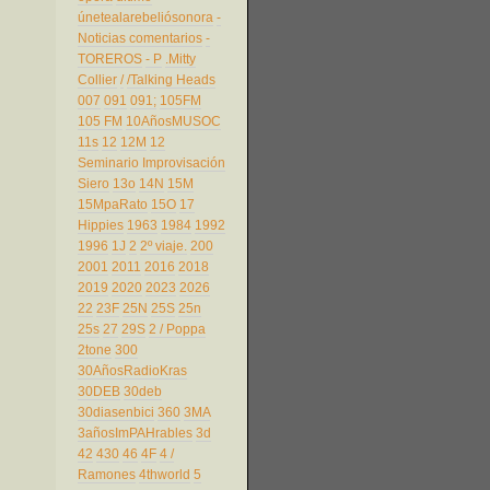
únetealarebeliósonora
-
Noticias comentarios
-
TOREROS
- P
.Mitty
Collier
/
/Talking Heads
007
091
091;
105FM
105 FM
10AñosMUSOC
11s
12
12M
12
Seminario Improvisación
Siero
13o
14N
15M
15MpaRato
15O
17
Hippies
1963
1984
1992
1996
1J
2
2º viaje.
200
2001
2011
2016
2018
2019
2020
2023
2026
22
23F
25N
25S
25n
25s
27
29S
2 / Poppa
2tone
300
30AñosRadioKras
30DEB
30deb
30diasenbici
360
3MA
3añosImPAHrables
3d
42
430
46
4F
4 /
Ramones
4thworld
5