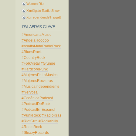
Women Riot
Ximiélgalo Radio Show
Xorrecer dende'l raiga&
PALABRAS CLAVE
#AmericanaMusic
#AngelaHoodoo
#AsaltoMataRadioRock
#BluesRock
#CountryRock
#FolkMetal
#Grunge
#HardcorePunk
#MujeresEnLaMusica
#MujeresRockeras
#MusicaIndependiente
#Nervosa
#OceánicaPodcast
#PodcastDeRock
#PodcastEnEspanol
#PunkRock
#RadioKras
#RiotGrrrl
#Rockabilly
#RootsRock
#SleazyRecords