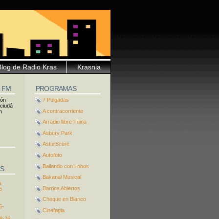
Blog de Radio Kras
Krasnia
5 FM
PROGRAMAS
ión
7 Pulgadas
 ciudá
A contracorriente
n
Arradio llibre Fuina
Asbury Park
AsturScore
Autofoto
Bailando con Lobos
S
Bakanal Musical
s
Barrios Abiertos
6
Cheque en Blanco
6-
Cinefagia
8-26