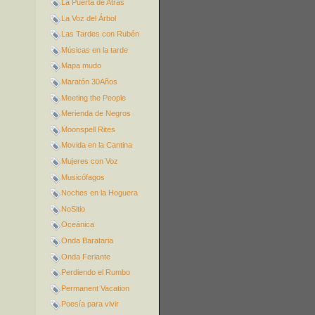
La Puerta de Atrás
La Voz del Árbol
Las Tardes con Rubén
Músicas en la tarde
Mapa mudo
Maratón 30Años
Meeting the People
Merienda de Negros
Moonspell Rites
Movida en la Cantina
Mujeres con Voz
Musicófagos
Noches en la Hoguera
NoSitio
Oceánica
Onda Barataria
Onda Feriante
Perdiendo el Rumbo
Permanent Vacation
Poesía para vivir