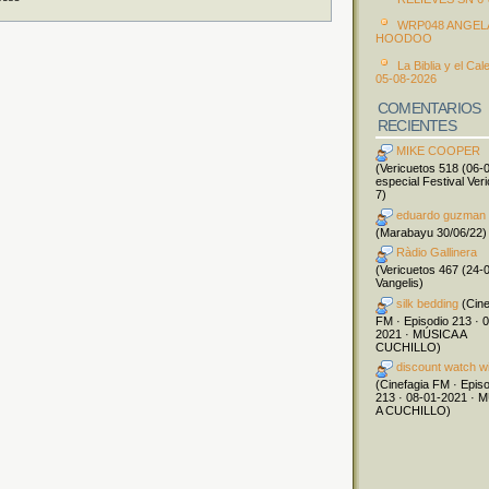
WRP048 ANGEL
HOODOO
La Biblia y el Cal
05-08-2026
COMENTARIOS
RECIENTES
MIKE COOPER
(Vericuetos 518 (06-
especial Festival Ver
7)
eduardo guzman
(Marabayu 30/06/22)
Ràdio Gallinera
(Vericuetos 467 (24-
Vangelis)
silk bedding
(Cine
FM · Episodio 213 · 
2021 · MÚSICA A
CUCHILLO)
discount watch w
(Cinefagia FM · Epis
213 · 08-01-2021 · 
A CUCHILLO)