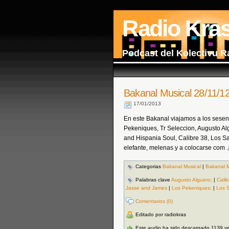
Radio Kra
Podcast del Kolectivu R
Bakanal Musical 28/11/1
17/01/2013
En este Bakanal viajamos a los sese
Pekeniques, Tr Seleccion, Augusto Al
and Hispania Soul, Calibre 38, Los S
elefante, melenas y a colocarse com .
Categorias
Bakanal Musical
|
Bakanal M
Palabras clave
Augusto Alguero;
|
Calib
Jasse and James
|
Los Pekeniques;
|
Los S
Comentarios (0)
Editado por radiokras
Este audio ha sido descargado 1139 v