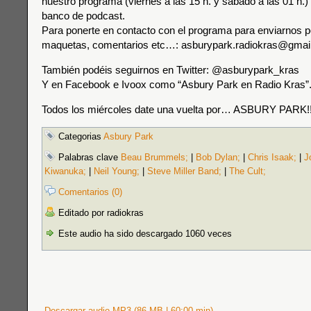
nuestro programa (viernes a las 15 h. y sábado a las 01 h.) 
banco de podcast.
Para ponerte en contacto con el programa para enviarnos p
maquetas, comentarios etc…: asburypark.radiokras@gmai
También podéis seguirnos en Twitter: @asburypark_kras
Y en Facebook e Ivoox como “Asbury Park en Radio Kras”
Todos los miércoles date una vuelta por… ASBURY PARK!!
Categorias
Asbury Park
Palabras clave
Beau Brummels;
|
Bob Dylan;
|
Chris Isaak;
|
J
Kiwanuka;
|
Neil Young;
|
Steve Miller Band;
|
The Cult;
Comentarios (0)
Editado por radiokras
Este audio ha sido descargado 1060 veces
Descargar audio MP3 (86 MB | 60:00 min)