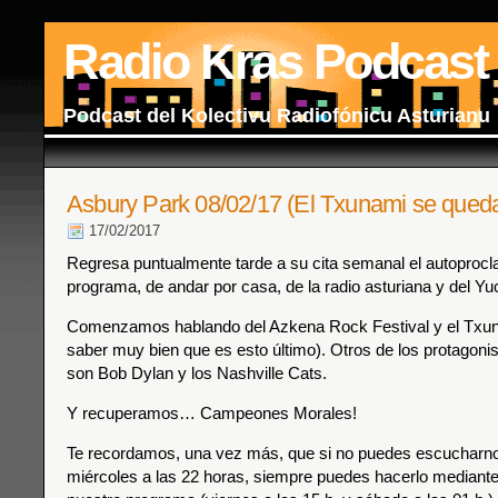
Radio Kras Podcast
Podcast del Kolectivu Radiofónicu Asturianu
Asbury Park 08/02/17 (El Txunami se queda 
17/02/2017
Regresa puntualmente tarde a su cita semanal el autoproc
programa, de andar por casa, de la radio asturiana y del Yu
Comenzamos hablando del Azkena Rock Festival y el Txun
saber muy bien que es esto último). Otros de los protagoni
son Bob Dylan y los Nashville Cats.
Y recuperamos… Campeones Morales!
Te recordamos, una vez más, que si no puedes escucharnos
miércoles a las 22 horas, siempre puedes hacerlo mediante 