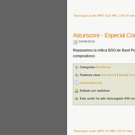
Descargar audio MP3 (110 MB | 106:40 min
Asturscore - Especial Co
04/08/2016
Repasamos la mítica BSO de Basil Pole
compositores
Categorias
AsturScore
Palabras clave
AsturScore
|
Basil
|
Con
Comentarios (0)
Editado por radiokras
Este audio ha sido descargado 930 ve
Descargar audio MP3 (73 MB | 63:20 min)