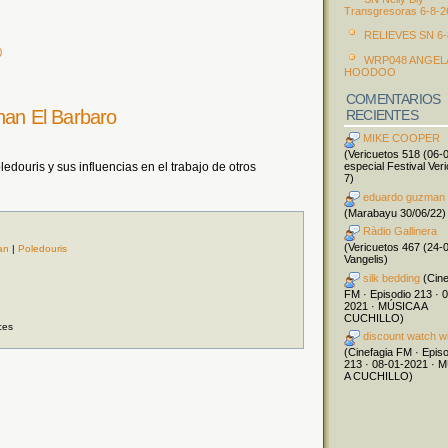
Transgresoras 6-8-2
RELIEVES SN 6-
)
WRP048 ANGEL
HOODOO
COMENTARIOS
nan El Barbaro
RECIENTES
MIKE COOPER
(Vericuetos 518 (06-
especial Festival Ver
douris y sus influencias en el trabajo de otros
7)
eduardo guzman
(Marabayu 30/06/22)
Ràdio Gallinera
(Vericuetos 467 (24-
an
|
Poledouris
Vangelis)
silk bedding
(Cine
FM · Episodio 213 · 
2021 · MÚSICA A
CUCHILLO)
ces
discount watch w
(Cinefagia FM · Epis
213 · 08-01-2021 · 
A CUCHILLO)