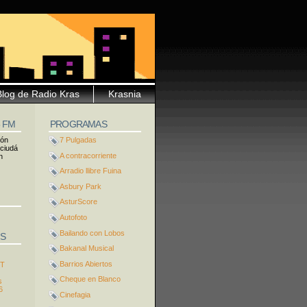
Blog de Radio Kras
Krasnia
5 FM
PROGRAMAS
ión
7 Pulgadas
 ciudá
A contracorriente
n
Arradio llibre Fuina
Asbury Park
AsturScore
Autofoto
Bailando con Lobos
S
Bakanal Musical
Barrios Abiertos
ST
Cheque en Blanco
s
6
Cinefagia