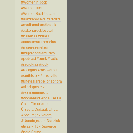
#WomenInRock
#WomenRiot
#WomenRiotPodcast
#alazkenaseva
#arf2026
#asaltomataradiorock
#azkenarockfestival
#ballenas
#blues
#conservacionmarina
#mujeresenelsurf
#mujeresenlamusica
#podcast
#punk
#radio
#radiokras
#rock
#rockgirls
#rockwomen
#surfhistory
#trashville
#unetealarebelionsonora
#vitoriagasteiz
#womeninmusic
#womenriot
Ángel De La
Calle
Ölafur arnalds
Úrszula Dudziak
áfrica
&Aacute;lex Valero
&Uacute;rszula Dudziak
éticas
<H1>Resource
ópera
último