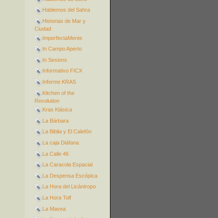
Hablemos del Sahra
Historias de Mar y
Ciudad
ImperfectaMente
In Campo Aperto
In Sesions
Informativo FICX
Informe KRAS
Kitchen of the
Revolution
Kras Klásica
La Bárbara
La Biblia y El Calefón
La caja Diáfana
La Calle 46
La Caracola Espacial
La Despensa Escópica
La Hora del Licántropo
La Hora Tolf
La Mavea