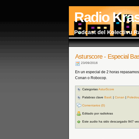
Radio Kra
Podcast del Kolectivu R
Asturscore - Especial Bas
23/09/2016
En un especial de 2 horas repasamos 
Conan o Robocop.
Categorias
AsturScore
Palabras clave
Basil;
|
Conan
|
Poledour
Comentarios (0)
Editado por radiokras
Este audio ha sido descargado 947 ve