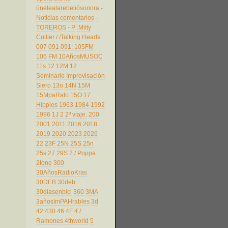
únetealarebeliósonora
-
Noticias comentarios
-
TOREROS
- P
.Mitty
Collier
/
/Talking Heads
007
091
091;
105FM
105 FM
10AñosMUSOC
11s
12
12M
12
Seminario Improvisación
Siero
13o
14N
15M
15MpaRato
15O
17
Hippies
1963
1984
1992
1996
1J
2
2º viaje.
200
2001
2011
2016
2018
2019
2020
2023
2026
22
23F
25N
25S
25n
25s
27
29S
2 / Poppa
2tone
300
30AñosRadioKras
30DEB
30deb
30diasenbici
360
3MA
3añosImPAHrables
3d
42
430
46
4F
4 /
Ramones
4thworld
5