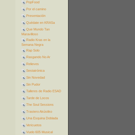
PopFood
Por el camino
Presentación
Quédate en KRASa
Que Mundo Tan
Maravilloso
Radio Kras en la
Semana Negra
Rap Solo
Rasgando No Ar
Relieves
Sestatrónica
Sin Novedad
Sin Pudor
Talleres de Radio ESAD
Tarde de Locos
The Soul Sessions
Trastero Akústiko
Una Esquina Doblada
Vericuetos
Vuelo 605 Musical