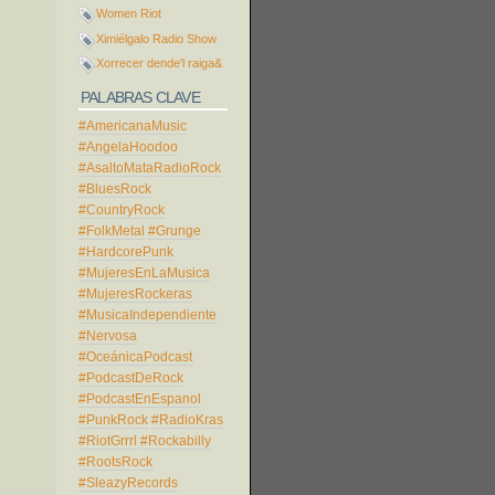
Women Riot
Ximiélgalo Radio Show
Xorrecer dende'l raiga&
PALABRAS CLAVE
#AmericanaMusic
#AngelaHoodoo
#AsaltoMataRadioRock
#BluesRock
#CountryRock
#FolkMetal
#Grunge
#HardcorePunk
#MujeresEnLaMusica
#MujeresRockeras
#MusicaIndependiente
#Nervosa
#OceánicaPodcast
#PodcastDeRock
#PodcastEnEspanol
#PunkRock
#RadioKras
#RiotGrrrl
#Rockabilly
#RootsRock
#SleazyRecords