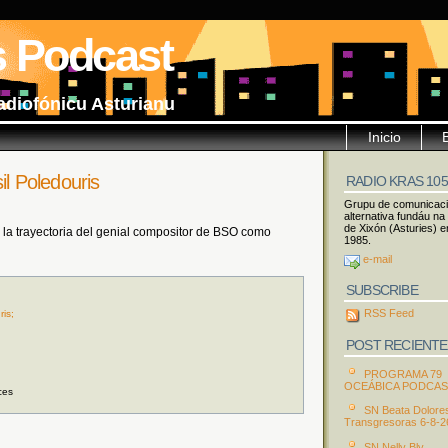
s Podcast
adiofónicu Asturianu
Inicio
il Poledouris
RADIO KRAS 10
Grupu de comunicac
alternativa fundáu na
de Xixón (Asturies) e
la trayectoria del genial compositor de BSO como
1985.
e-mail
SUBSCRIBE
RSS Feed
is;
POST RECIENTE
PROGRAMA 79
OCEÁBICA PODCA
ces
SN Beata Dolore
Transgresoras 6-8-2
SN Nelly Bly