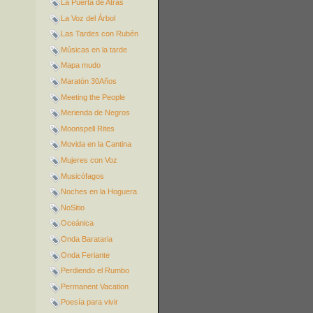
La Puerta de Atrás
La Voz del Árbol
Las Tardes con Rubén
Músicas en la tarde
Mapa mudo
Maratón 30Años
Meeting the People
Merienda de Negros
Moonspell Rites
Movida en la Cantina
Mujeres con Voz
Musicófagos
Noches en la Hoguera
NoSitio
Oceánica
Onda Barataria
Onda Feriante
Perdiendo el Rumbo
Permanent Vacation
Poesía para vivir