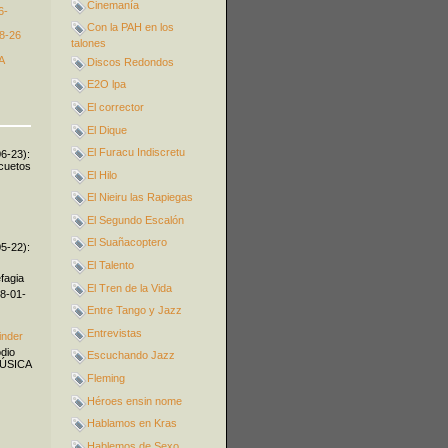
Cinemanía
6-
Con la PAH en los
8-26
talones
A
Discos Redondos
E2O lpa
El corrector
El Dique
El Furacu Indiscretu
06-23):
icuetos
El Hilo
El Nieiru las Rapiegas
El Segundo Escalón
El Suañacoptero
05-22):
El Talento
fagia
El Tren de la Vida
08-01-
Entre Tango y Jazz
Entrevistas
inder
odio
Escuchando Jazz
MÚSICA
Fleming
Héroes ensin nome
Hablamos en Kras
Hablemos de Sexo