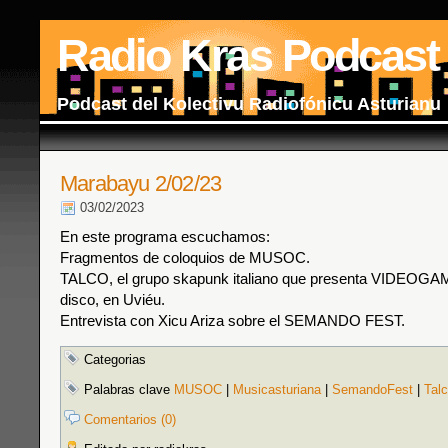
Radio Kras Podcast
Podcast del Kolectivu Radiofónicu Asturianu
Marabayu 2/02/23
03/02/2023
En este programa escuchamos:
Fragmentos de coloquios de MUSOC.
TALCO, el grupo skapunk italiano que presenta VIDEOGAM
disco, en Uviéu.
Entrevista con Xicu Ariza sobre el SEMANDO FEST.
Categorias
Palabras clave
MUSOC
|
Musicasturiana
|
SemandoFest
|
Tal
Comentarios (0)