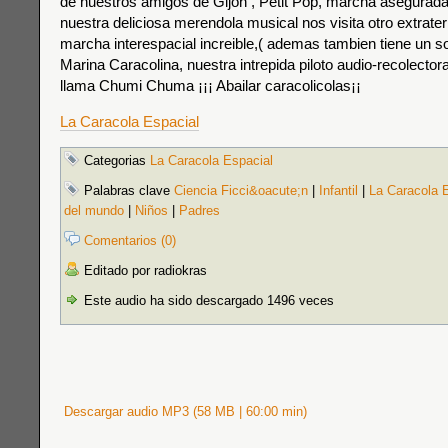
de nuestros amigos de Gijon , Petit Pop, marcha asegurada
nuestra deliciosa merendola musical nos visita otro extrater
marcha interespacial increible,( ademas tambien tiene un s
Marina Caracolina, nuestra intrepida piloto audio-recolectora
llama Chumi Chuma ¡¡¡ Abailar caracolicolas¡¡
La Caracola Espacial
Categorias
La Caracola Espacial
Palabras clave
Ciencia Ficci&oacute;n
|
Infantil
|
La Caracola 
del mundo
|
Niños
|
Padres
Comentarios (0)
Editado por radiokras
Este audio ha sido descargado 1496 veces
Descargar audio MP3 (58 MB | 60:00 min)