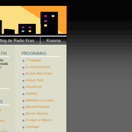
Blog de Radio Kras
Krasnia
5 FM
PROGRAMAS
ión
7 Pulgadas
 ciudá
A contracorriente
n
Arradio llibre Fuina
Asbury Park
AsturScore
Autofoto
Bailando con Lobos
S
Bakanal Musical
A
Barrios Abiertos
Cheque en Blanco
efón
Cinefagia
04-08-