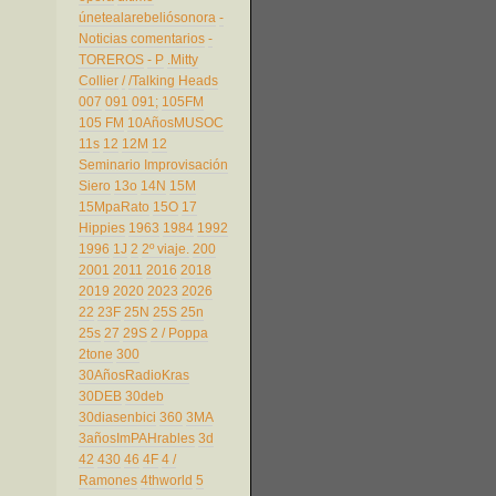
únetealarebeliósonora
-
Noticias comentarios
-
TOREROS
- P
.Mitty
Collier
/
/Talking Heads
007
091
091;
105FM
105 FM
10AñosMUSOC
11s
12
12M
12
Seminario Improvisación
Siero
13o
14N
15M
15MpaRato
15O
17
Hippies
1963
1984
1992
1996
1J
2
2º viaje.
200
2001
2011
2016
2018
2019
2020
2023
2026
22
23F
25N
25S
25n
25s
27
29S
2 / Poppa
2tone
300
30AñosRadioKras
30DEB
30deb
30diasenbici
360
3MA
3añosImPAHrables
3d
42
430
46
4F
4 /
Ramones
4thworld
5