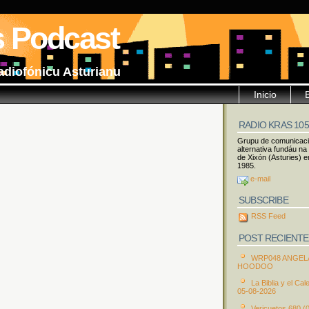
s Podcast
adiofónicu Asturianu
Inicio
RADIO KRAS 10
Grupu de comunicac
alternativa fundáu na
de Xixón (Asturies) e
1985.
e-mail
SUBSCRIBE
RSS Feed
POST RECIENTE
WRP048 ANGEL
HOODOO
La Biblia y el Cal
05-08-2026
Vericuetos 680 (