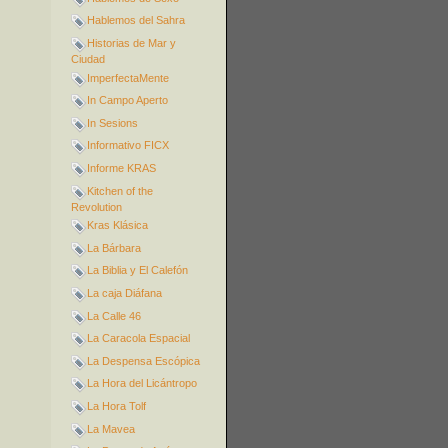
Hablemos del Sahra
Historias de Mar y
Ciudad
ImperfectaMente
In Campo Aperto
In Sesions
Informativo FICX
Informe KRAS
Kitchen of the
Revolution
Kras Klásica
La Bárbara
La Biblia y El Calefón
La caja Diáfana
La Calle 46
La Caracola Espacial
La Despensa Escópica
La Hora del Licántropo
La Hora Tolf
La Mavea