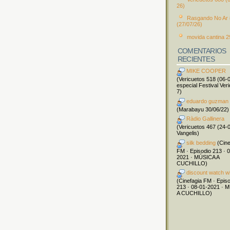
26)
Rasgando No Ar
(27/07/26)
movida cantina 2
COMENTARIOS
RECIENTES
MIKE COOPER
(Vericuetos 518 (06-
especial Festival Ver
7)
eduardo guzman
(Marabayu 30/06/22)
Ràdio Gallinera
(Vericuetos 467 (24-
Vangelis)
silk bedding
(Cine
FM · Episodio 213 · 
2021 · MÚSICA A
CUCHILLO)
discount watch w
(Cinefagia FM · Epis
213 · 08-01-2021 · 
A CUCHILLO)