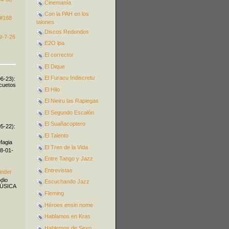
Cinemanía
Con la PAH en los
 #188
talones
Discos Redondos
9-7-26
E2O lpa
El corrector
El Dique
El Furacu Indiscretu
06-23):
icuetos
El Hilo
El Nieiru las Rapiegas
El Segundo Escalón
El Suañacoptero
05-22):
El Talento
fagia
El Tren de la Vida
08-01-
Entre Tango y Jazz
Entrevistas
inder
odio
Escuchando Jazz
MÚSICA
Fleming
Héroes ensin nome
Hablamos en Kras
Hablemos de Sexo