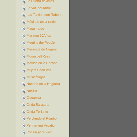
La Puerta de Atrás
La Voz del Árbol
Las Tardes con Rubén
Músicas en la tarde
Mapa mudo
Maratón 30Años
Meeting the People
Merienda de Negros
Moonspell Rites
Movida en la Cantina
Mujeres con Voz
Musicófagos
Noches en la Hoguera
NoSitio
Oceánica
Onda Barataria
Onda Feriante
Perdiendo el Rumbo
Permanent Vacation
Poesía para vivir