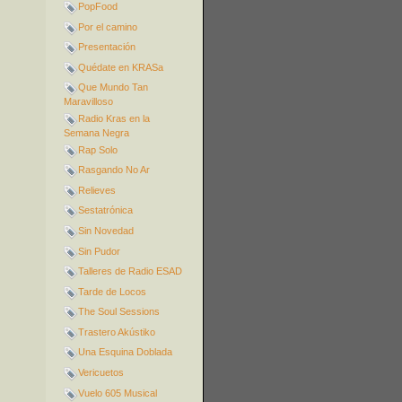
PopFood
Por el camino
Presentación
Quédate en KRASa
Que Mundo Tan
Maravilloso
Radio Kras en la
Semana Negra
Rap Solo
Rasgando No Ar
Relieves
Sestatrónica
Sin Novedad
Sin Pudor
Talleres de Radio ESAD
Tarde de Locos
The Soul Sessions
Trastero Akústiko
Una Esquina Doblada
Vericuetos
Vuelo 605 Musical