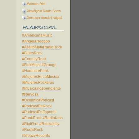
Women Riot
Ximiélgalo Radio Show
Xorrecer dende'l raiga&
PALABRAS CLAVE
#AmericanaMusic
#AngelaHoodoo
#AsaltoMataRadioRock
#BluesRock
#CountryRock
#FolkMetal
#Grunge
#HardcorePunk
#MujeresEnLaMusica
#MujeresRockeras
#MusicaIndependiente
#Nervosa
#OceánicaPodcast
#PodcastDeRock
#PodcastEnEspanol
#PunkRock
#RadioKras
#RiotGrrrl
#Rockabilly
#RootsRock
#SleazyRecords