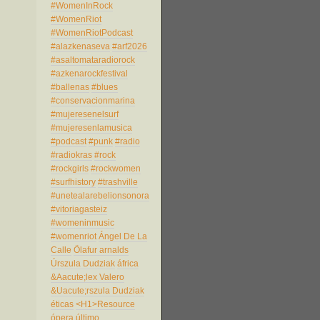
#WomenInRock
#WomenRiot
#WomenRiotPodcast
#alazkenaseva
#arf2026
#asaltomataradiorock
#azkenarockfestival
#ballenas
#blues
#conservacionmarina
#mujeresenelsurf
#mujeresenlamusica
#podcast
#punk
#radio
#radiokras
#rock
#rockgirls
#rockwomen
#surfhistory
#trashville
#unetealarebelionsonora
#vitoriagasteiz
#womeninmusic
#womenriot
Ángel De La
Calle
Ölafur arnalds
Úrszula Dudziak
áfrica
&Aacute;lex Valero
&Uacute;rszula Dudziak
éticas
<H1>Resource
ópera
último