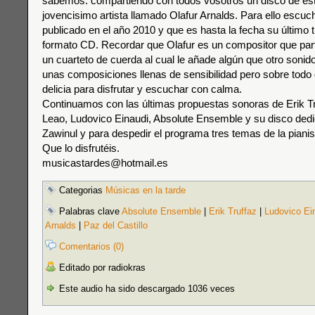
sabemos: compartiendo con todos vosotros un disco de est
jovencisimo artista llamado Olafur Arnalds. Para ello escu
publicado en el año 2010 y que es hasta la fecha su último 
formato CD. Recordar que Olafur es un compositor que part
un cuarteto de cuerda al cual le añade algún que otro sonid
unas composiciones llenas de sensibilidad pero sobre todo 
delicia para disfrutar y escuchar con calma.
Continuamos con las últimas propuestas sonoras de Erik Tr
Leao, Ludovico Einaudi, Absolute Ensemble y su disco ded
Zawinul y para despedir el programa tres temas de la pianist
Que lo disfrutéis.
musicastardes@hotmail.es
Categorias
Músicas en la tarde
Palabras clave
Absolute Ensemble
|
Erik Truffaz
|
Ludovico Ei
Arnalds
|
Paz del Castillo
Comentarios (0)
Editado por radiokras
Este audio ha sido descargado 1036 veces