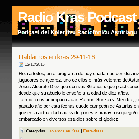
Radio Kras Podcast
Podcast del Kolectivu Radiofónicu Asturianu
Hablamos en kras 29-11-16
12/12/2016
Hola a todos, en el programa de hoy charlamos con dos in
jugadores de ajedrez, uno de ellos el más veterano de Astur
Jesús Alderete Diez que con sus 86 años sigue practicando
desde que su abuelo le enseño a la edad de diez años.
También nos acompaña Juan Ramón González Méndez, jug
pasado año por esta fechas quedo campeón de Asturias en 
que en la actualidad cautivado por este maravilloso juego/d
embarcado en diversos estudios sobre el ajedrez.
Categorias
Hablamos en Kras
|
Entrevistas