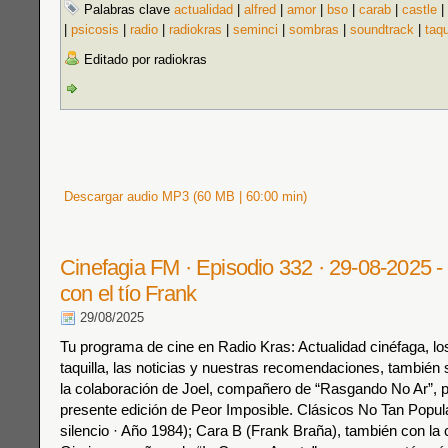
Palabras clave
actualidad
|
alfred
|
amor
|
bso
|
carab
|
castle
|
|
psicosis
|
radio
|
radiokras
|
seminci
|
sombras
|
soundtrack
|
taqu
Editado por radiokras
Descargar audio MP3 (60 MB | 60:00 min)
Cinefagia FM · Episodio 332 · 29-08-2025 
con el tío Frank
29/08/2025
Tu programa de cine en Radio Kras: Actualidad cinéfaga, los
taquilla, las noticias y nuestras recomendaciones, también 
la colaboración de Joel, compañero de “Rasgando No Ar”, pa
presente edición de Peor Imposible. Clásicos No Tan Popula
silencio · Año 1984); Cara B (Frank Braña), también con la