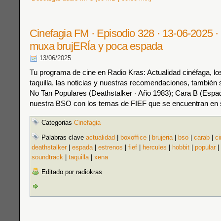
Cinefagia FM · Episodio 328 · 13-06-2025 ·
muxa brujERÍa y poca espada
13/06/2025
Tu programa de cine en Radio Kras: Actualidad cinéfaga, los
taquilla, las noticias y nuestras recomendaciones, también s
No Tan Populares (Deathstalker · Año 1983); Cara B (Espad
nuestra BSO con los temas de FIEF que se encuentran en s
Categorias
Cinefagia
Palabras clave
actualidad
|
boxoffice
|
brujeria
|
bso
|
carab
|
ci
deathstalker
|
espada
|
estrenos
|
fief
|
hercules
|
hobbit
|
popular
|
soundtrack
|
taquilla
|
xena
Editado por radiokras