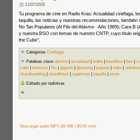
11/07/2025
Tu programa de cine en Radio Kras: Actualidad cinéfaga, los
taquilla, las noticias y nuestras recomendaciones, también s
No Tan Populares (Al Filo del Abismo · Año 1989); Cara B (
y nuestra BSO con temas de nuestro CNTP, cuyo título orig
the Cube”.
Categorias
Cinefagia
Palabras clave
abismo
|
actualidad
|
andre
|
boxoffice
|
bso
|
c
cube
|
estrenos
|
filo
|
gigante
|
gleaming
|
popular
|
radio
|
radiokra
skateboarding
|
soundtrack
|
superman
|
taquilla
|
xixon
Editado por radiokras
Descargar audio MP3 (60 MB | 60:00 min)