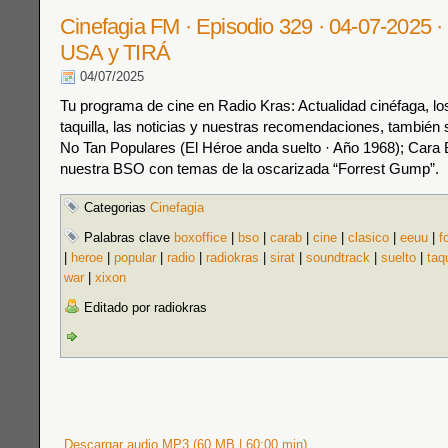
Cinefagia FM · Episodio 329 · 04-07-2025 ·
USA y TIRÁ
04/07/2025
Tu programa de cine en Radio Kras: Actualidad cinéfaga, los
taquilla, las noticias y nuestras recomendaciones, también s
No Tan Populares (El Héroe anda suelto · Año 1968); Cara 
nuestra BSO con temas de la oscarizada “Forrest Gump”.
Categorias
Cinefagia
Palabras clave
boxoffice
|
bso
|
carab
|
cine
|
clasico
|
eeuu
|
f
|
heroe
|
popular
|
radio
|
radiokras
|
sirat
|
soundtrack
|
suelto
|
taqu
war
|
xixon
Editado por radiokras
Descargar audio MP3 (60 MB | 60:00 min)