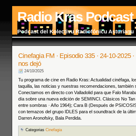
Radio Kras Podcast
Podcast del Kolectivu Radiofónicu Asturianu
Cinefagia FM · Episodio 335 · 24-10-2025 · 
nos dejó
24/10/2025
Tu programa de cine en Radio Kras: Actualidad cinéfaga, los
taquilla, las noticias y nuestras recomendaciones, también s
Conectamos en directo con Valladolid para que Falo Marab
día sobre una nueva edición de SEMINCI. Clásicos No Tan
entre sombras · Año 1964); Cara B (Después de PSICOSI
con temazos del grupo IDLES para el soundtrack de la últim
Darren Aronofsky, Bala Perdida.
Categorias
Cinefagia