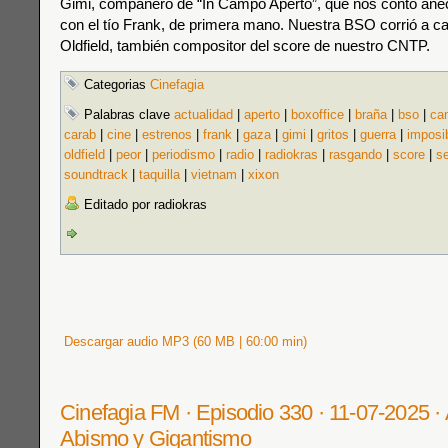
Gimi, compañero de “In Campo Aperto”, que nos contó anéc
con el tío Frank, de primera mano. Nuestra BSO corrió a c
Oldfield, también compositor del score de nuestro CNTP.
Categorias
Cinefagia
Palabras clave
actualidad
|
aperto
|
boxoffice
|
braña
|
bso
|
ca
carab
|
cine
|
estrenos
|
frank
|
gaza
|
gimi
|
gritos
|
guerra
|
imposi
oldfield
|
peor
|
periodismo
|
radio
|
radiokras
|
rasgando
|
score
|
se
soundtrack
|
taquilla
|
vietnam
|
xixon
Editado por radiokras
Descargar audio MP3 (60 MB | 60:00 min)
Cinefagia FM · Episodio 330 · 11-07-2025 · Al
Abismo y Gigantismo