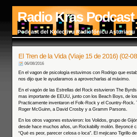
Radio Kras Podcast
Podcast del Kolectivu Radiofónicu Asturianu
El Tren de la Vida (Viaje 15 de 2016) (02-08
06/08/2016
En el vagon de psicología estuvimos con Rodrigo que esta
nos dijo que le ayudaramos a aprovecharlas al máximo.
En el vagón de las Estrellas del Rock estuvieron The Byrds,
mas importante de EEUU, junto con los Beach Boys, de los
Practicamente inventaron el Folk-Rock y el Country-Rock. 
Roger McGuinn, a David Crosby y a Gramm Parsons.
En los otros vagones estuvieron: los Volidos, grupo de Gij
desde hace muchos años, un Rockabilly molón. Beyoncé c
“Qué es peor, parecer celosa o loca”. El mejicano Tigrillo d