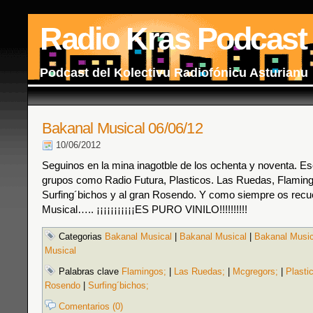
Radio Kras Podcast
Podcast del Kolectivu Radiofónicu Asturianu
Bakanal Musical 06/06/12
10/06/2012
Seguinos en la mina inagotble de los ochenta y noventa. 
grupos como Radio Futura, Plasticos. Las Ruedas, Flamin
Surfing´bichos y al gran Rosendo. Y como siempre os rec
Musical….. ¡¡¡¡¡¡¡¡¡¡¡ES PURO VINILO!!!!!!!!!!
Categorias
Bakanal Musical
|
Bakanal Musical
|
Bakanal Music
Musical
Palabras clave
Flamingos;
|
Las Ruedas;
|
Mcgregors;
|
Plasti
Rosendo
|
Surfing´bichos;
Comentarios (0)