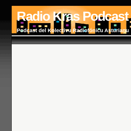
Radio Kras Podcast
Podcast del Kolectivu Radiofónicu Asturianu