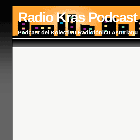
Radio Kras Podcast
Podcast del Kolectivu Radiofónicu Asturianu