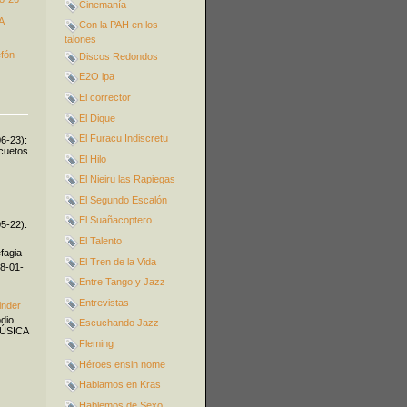
Cinemanía
A
Con la PAH en los
talones
efón
Discos Redondos
E2O lpa
El corrector
El Dique
El Furacu Indiscretu
06-23):
icuetos
El Hilo
El Nieiru las Rapiegas
El Segundo Escalón
El Suañacoptero
05-22):
El Talento
fagia
El Tren de la Vida
08-01-
Entre Tango y Jazz
Entrevistas
inder
odio
Escuchando Jazz
MÚSICA
Fleming
Héroes ensin nome
Hablamos en Kras
Hablemos de Sexo