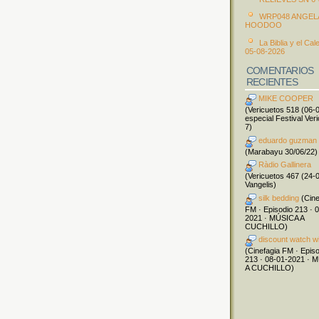
WRP048 ANGEL
HOODOO
La Biblia y el Cal
05-08-2026
COMENTARIOS
RECIENTES
MIKE COOPER
(Vericuetos 518 (06-
especial Festival Ver
7)
eduardo guzman
(Marabayu 30/06/22)
Ràdio Gallinera
(Vericuetos 467 (24-
Vangelis)
silk bedding
(Cine
FM · Episodio 213 · 
2021 · MÚSICA A
CUCHILLO)
discount watch w
(Cinefagia FM · Epis
213 · 08-01-2021 · 
A CUCHILLO)