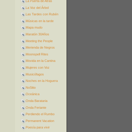
La Puerta de Atrás
La Voz del Árbol
Las Tardes con Rubén
Músicas en la tarde
Mapa mudo
Maratón 30Años
Meeting the People
Merienda de Negros
Moonspell Rites
Movida en la Cantina
Mujeres con Voz
Musicófagos
Noches en la Hoguera
NoSitio
Oceánica
Onda Barataria
Onda Feriante
Perdiendo el Rumbo
Permanent Vacation
Poesía para vivir