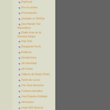
PopFood
Por el camino
Presentación
Quédate en KRASa
Que Mundo Tan
Maravilloso
Radio Kras en la
Semana Negra
Rap Solo
Rasgando No Ar
Relieves
Sestatrónica
Sin Novedad
Sin Pudor
Talleres de Radio ESAD
Tarde de Locos
The Soul Sessions
Trastero Akústiko
Una Esquina Doblada
Vericuetos
Vuelo 605 Musical