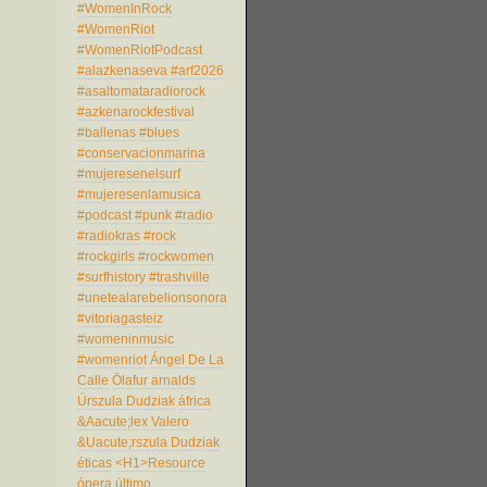
#WomenInRock
#WomenRiot
#WomenRiotPodcast
#alazkenaseva
#arf2026
#asaltomataradiorock
#azkenarockfestival
#ballenas
#blues
#conservacionmarina
#mujeresenelsurf
#mujeresenlamusica
#podcast
#punk
#radio
#radiokras
#rock
#rockgirls
#rockwomen
#surfhistory
#trashville
#unetealarebelionsonora
#vitoriagasteiz
#womeninmusic
#womenriot
Ángel De La
Calle
Ölafur arnalds
Úrszula Dudziak
áfrica
&Aacute;lex Valero
&Uacute;rszula Dudziak
éticas
<H1>Resource
ópera
último