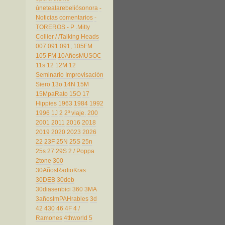
únetealarebeliósonora
-
Noticias comentarios
-
TOREROS
- P
.Mitty
Collier
/
/Talking Heads
007
091
091;
105FM
105 FM
10AñosMUSOC
11s
12
12M
12
Seminario Improvisación
Siero
13o
14N
15M
15MpaRato
15O
17
Hippies
1963
1984
1992
1996
1J
2
2º viaje.
200
2001
2011
2016
2018
2019
2020
2023
2026
22
23F
25N
25S
25n
25s
27
29S
2 / Poppa
2tone
300
30AñosRadioKras
30DEB
30deb
30diasenbici
360
3MA
3añosImPAHrables
3d
42
430
46
4F
4 /
Ramones
4thworld
5