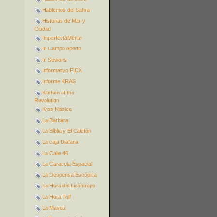
Hablemos del Sahra
Historias de Mar y
Ciudad
ImperfectaMente
In Campo Aperto
In Sesions
Informativo FICX
Informe KRAS
Kitchen of the
Revolution
Kras Klásica
La Bárbara
La Biblia y El Calefón
La caja Diáfana
La Calle 46
La Caracola Espacial
La Despensa Escópica
La Hora del Licántropo
La Hora Tolf
La Mavea