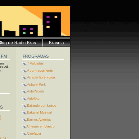
Blog de Radio Kras
Krasnia
5 FM
PROGRAMAS
ión
7 Pulgadas
 ciudá
A contracorriente
n
Arradio llibre Fuina
Asbury Park
AsturScore
Autofoto
Bailando con Lobos
S
Bakanal Musical
s
Barrios Abiertos
6
Cheque en Blanco
6-
Cinefagia
8-26