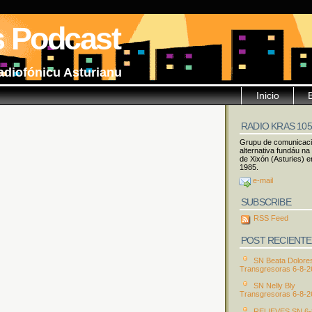
s Podcast
adiofónicu Asturianu
Inicio
RADIO KRAS 10
Grupu de comunicac
alternativa fundáu na
de Xixón (Asturies) e
1985.
e-mail
SUBSCRIBE
RSS Feed
POST RECIENTE
SN Beata Dolore
Transgresoras 6-8-2
SN Nelly Bly
Transgresoras 6-8-2
RELIEVES SN 6-