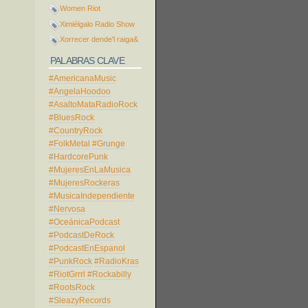
Women Riot
Ximiélgalo Radio Show
Xorrecer dende'l raiga&
PALABRAS CLAVE
#AmericanaMusic
#AngelaHoodoo
#AsaltoMataRadioRock
#BluesRock
#CountryRock
#FolkMetal
#Grunge
#HardcorePunk
#MujeresEnLaMusica
#MujeresRockeras
#MusicaIndependiente
#Nervosa
#OceánicaPodcast
#PodcastDeRock
#PodcastEnEspanol
#PunkRock
#RadioKras
#RiotGrrrl
#Rockabilly
#RootsRock
#SleazyRecords