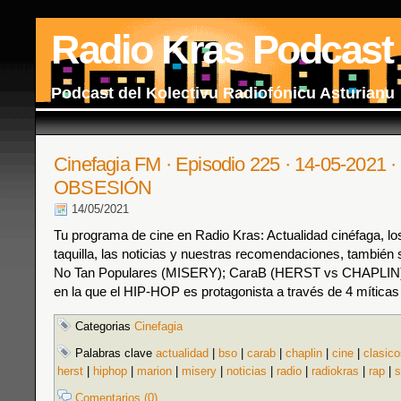
Radio Kras Podcast
Podcast del Kolectivu Radiofónicu Asturianu
Cinefagia FM · Episodio 225 · 14-05-2021 ·
OBSESIÓN
14/05/2021
Tu programa de cine en Radio Kras: Actualidad cinéfaga, los
taquilla, las noticias y nuestras recomendaciones, también s
No Tan Populares (MISERY); CaraB (HERST vs CHAPLIN)
en la que el HIP-HOP es protagonista a través de 4 míticas 
Categorias
Cinefagia
Palabras clave
actualidad
|
bso
|
carab
|
chaplin
|
cine
|
clasico
herst
|
hiphop
|
marion
|
misery
|
noticias
|
radio
|
radiokras
|
rap
|
s
Comentarios (0)