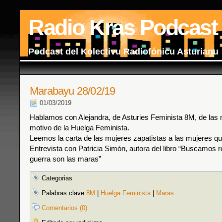
Radio Kras Podcast
Podcast del Kolectivu Radiofónicu Asturianu
Marabayu 28/02/19
01/03/2019
Hablamos con Alejandra, de Asturies Feminista 8M, de las 
motivo de la Huelga Feminista.
Leemos la carta de las mujeres zapatistas a las mujeres qu
Entrevista con Patricia Simón, autora del libro “Buscamos r
guerra son las maras”
Categorias
Palabras clave
8M
|
Huelga Feminista
|
Maras
Comentarios (0)