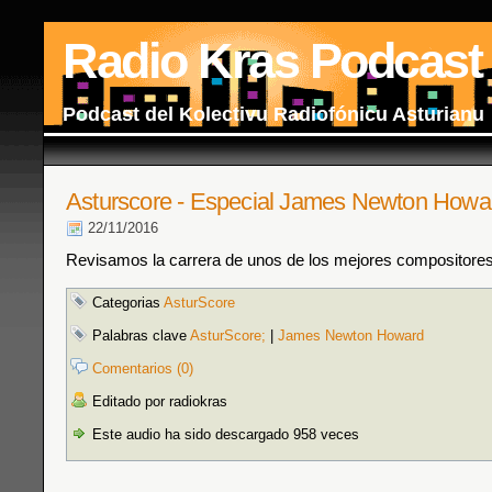
Radio Kras Podcast
Podcast del Kolectivu Radiofónicu Asturianu
Asturscore - Especial James Newton Howa
22/11/2016
Revisamos la carrera de unos de los mejores compositores 
Categorias
AsturScore
Palabras clave
AsturScore;
|
James Newton Howard
Comentarios (0)
Editado por radiokras
Este audio ha sido descargado 958 veces