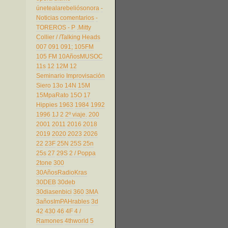
únetealarebeliósonora
-
Noticias comentarios
-
TOREROS
- P
.Mitty
Collier
/
/Talking Heads
007
091
091;
105FM
105 FM
10AñosMUSOC
11s
12
12M
12
Seminario Improvisación
Siero
13o
14N
15M
15MpaRato
15O
17
Hippies
1963
1984
1992
1996
1J
2
2º viaje.
200
2001
2011
2016
2018
2019
2020
2023
2026
22
23F
25N
25S
25n
25s
27
29S
2 / Poppa
2tone
300
30AñosRadioKras
30DEB
30deb
30diasenbici
360
3MA
3añosImPAHrables
3d
42
430
46
4F
4 /
Ramones
4thworld
5