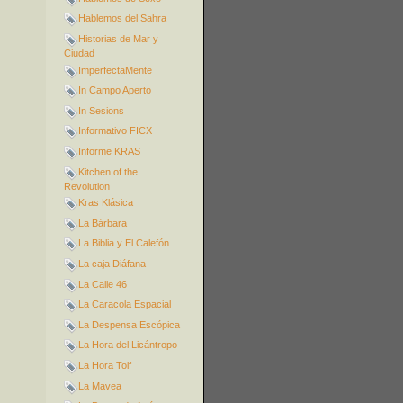
Hablemos del Sahra
Historias de Mar y
Ciudad
ImperfectaMente
In Campo Aperto
In Sesions
Informativo FICX
Informe KRAS
Kitchen of the
Revolution
Kras Klásica
La Bárbara
La Biblia y El Calefón
La caja Diáfana
La Calle 46
La Caracola Espacial
La Despensa Escópica
La Hora del Licántropo
La Hora Tolf
La Mavea