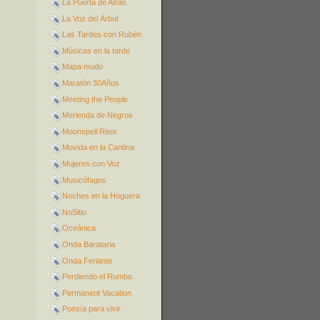
La Puerta de Atrás
La Voz del Árbol
Las Tardes con Rubén
Músicas en la tarde
Mapa mudo
Maratón 30Años
Meeting the People
Merienda de Negros
Moonspell Rites
Movida en la Cantina
Mujeres con Voz
Musicófagos
Noches en la Hoguera
NoSitio
Oceánica
Onda Barataria
Onda Feriante
Perdiendo el Rumbo
Permanent Vacation
Poesía para vivir