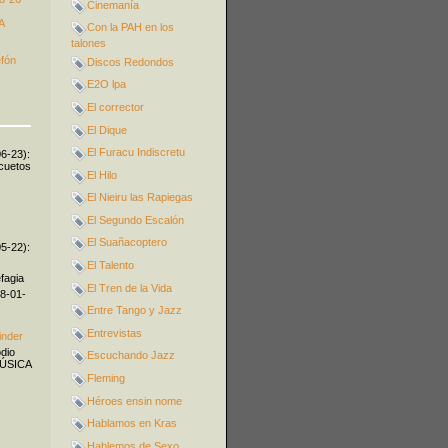
Cinemanía
A
Con la PAH en los
talones
efón
Discos Redondos
E2O lpa
El corrector
El Dique
El Furacu Indiscretu
06-23):
icuetos
El Hilo
El Nieiru las Rapiegas
El Segundo Escalón
El Suañacoptero
05-22):
El Talento
fagia
El Tren de la Vida
08-01-
Entre Tango y Jazz
Entrevistas
inder
odio
Escuchando Jazz
MÚSICA
Fleming
Héroes ensin nome
Hablamos en Kras
Hablemos de Sexo