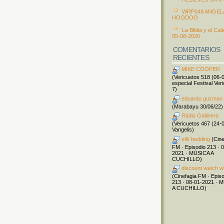
WRP048 ANGEL
HOODOO
La Biblia y el Cal
05-08-2026
COMENTARIOS
RECIENTES
MIKE COOPER
(Vericuetos 518 (06-
especial Festival Ver
7)
eduardo guzman
(Marabayu 30/06/22)
Ràdio Gallinera
(Vericuetos 467 (24-
Vangelis)
silk bedding
(Cine
FM · Episodio 213 · 
2021 · MÚSICA A
CUCHILLO)
discount watch w
(Cinefagia FM · Epis
213 · 08-01-2021 · 
A CUCHILLO)