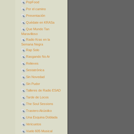
PopFood
Por el camino
Presentación
Quédate en KRASa
Que Mundo Tan
Maravilloso
Radio Kras en la
Semana Negra
Rap Solo
Rasgando No Ar
Relieves
Sestatrónica
Sin Novedad
Sin Pudor
Talleres de Radio ESAD
Tarde de Locos
The Soul Sessions
Trastero Akústiko
Una Esquina Doblada
Vericuetos
Vuelo 605 Musical