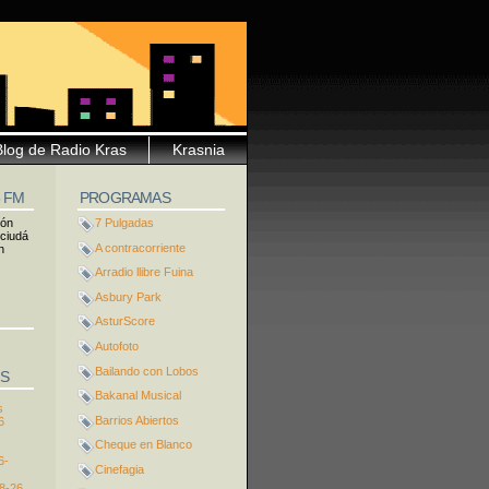
Blog de Radio Kras
Krasnia
5 FM
PROGRAMAS
ión
7 Pulgadas
 ciudá
A contracorriente
n
Arradio llibre Fuina
Asbury Park
AsturScore
Autofoto
Bailando con Lobos
S
Bakanal Musical
s
Barrios Abiertos
6
Cheque en Blanco
6-
Cinefagia
8-26