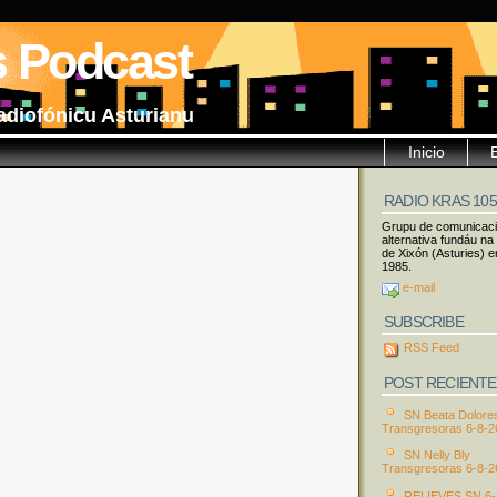
s Podcast
adiofónicu Asturianu
Inicio
RADIO KRAS 10
Grupu de comunicac
alternativa fundáu na
de Xixón (Asturies) e
1985.
e-mail
SUBSCRIBE
RSS Feed
POST RECIENTE
SN Beata Dolore
Transgresoras 6-8-2
SN Nelly Bly
Transgresoras 6-8-2
RELIEVES SN 6-