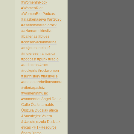
#WomenInRock
#WomenRiot
#WomenRiotPodcast
#alazkenaseva
#arf2026
#asaltomataradiorock
#azkenarockfestival
#ballenas
#blues
#conservacionmarina
#mujeresenelsurf
#mujeresenlamusica
#podcast
#punk
#radio
#radiokras
#rock
#rockgirls
#rockwomen
#surfhistory
#trashville
#unetealarebelionsonora
#vitoriagasteiz
#womeninmusic
#womenriot
Ángel De La
Calle
Ölafur arnalds
Úrszula Dudziak
áfrica
&Aacute;lex Valero
&Uacute;rszula Dudziak
éticas
<H1>Resource
ópera
último