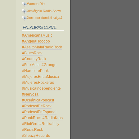
Women Riot
Ximiélgalo Radio Show
Xorrecer dende'l raiga&
PALABRAS CLAVE
#AmericanaMusic
#AngelaHoodoo
#AsaltoMataRadioRock
#BluesRock
#CountryRock
#FolkMetal
#Grunge
#HardcorePunk
#MujeresEnLaMusica
#MujeresRockeras
#MusicaIndependiente
#Nervosa
#OceánicaPodcast
#PodcastDeRock
#PodcastEnEspanol
#PunkRock
#RadioKras
#RiotGrrrl
#Rockabilly
#RootsRock
#SleazyRecords