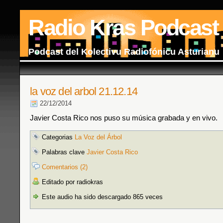
Radio Kras Podcast
Podcast del Kolectivu Radiofónicu Asturianu
la voz del arbol 21.12.14
22/12/2014
Javier Costa Rico nos puso su música grabada y en vivo.
Categorias
La Voz del Árbol
Palabras clave
Javier Costa Rico
Comentarios (2)
Editado por radiokras
Este audio ha sido descargado 865 veces