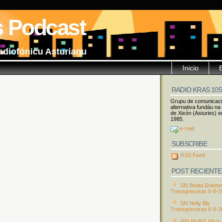
s Podcast
adiofónicu Asturianu
Inicio
RADIO KRAS 10
Grupu de comunicac
alternativa fundáu na
de Xixón (Asturies) e
1985.
e-mail
SUBSCRIBE
RSS Feed
POST RECIENTE
SN Beata Dolore
Transgresoras 6-8-2
SN Nelly Bly
Transgresoras 6-8-2
RELIEVES SN 6-