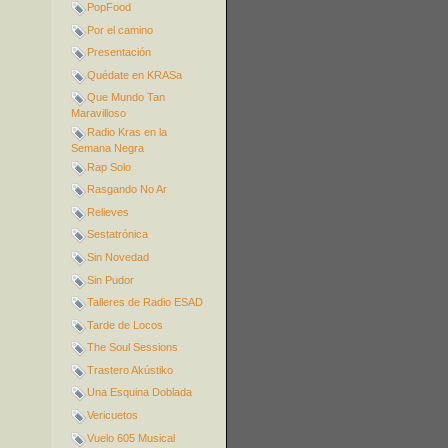
PopFood
Por el camino
Presentación
Quédate en KRASa
Que Mundo Tan
Maravilloso
Radio Kras en la
Semana Negra
Rap Solo
Rasgando No Ar
Relieves
Sestatrónica
Sin Novedad
Sin Pudor
Talleres de Radio ESAD
Tarde de Locos
The Soul Sessions
Trastero Akústiko
Una Esquina Doblada
Vericuetos
Vuelo 605 Musical