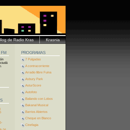
Blog de Radio Kras
Krasnia
5 FM
PROGRAMAS
ión
7 Pulgadas
 ciudá
A contracorriente
n
Arradio llibre Fuina
Asbury Park
AsturScore
Autofoto
Bailando con Lobos
S
Bakanal Musical
s
Barrios Abiertos
6
Cheque en Blanco
6-
Cinefagia
8-26