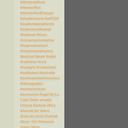
#WomenInRock
#WomenRiot
#WomenRiotPodcast
#alazkenaseva
#arf2026
#asaltomataradiorock
#azkenarockfestival
#ballenas
#blues
#conservacionmarina
#mujeresenelsurf
#mujeresenlamusica
#podcast
#punk
#radio
#radiokras
#rock
#rockgirls
#rockwomen
#surfhistory
#trashville
#unetealarebelionsonora
#vitoriagasteiz
#womeninmusic
#womenriot
Ángel De La
Calle
Ölafur arnalds
Úrszula Dudziak
áfrica
&Aacute;lex Valero
&Uacute;rszula Dudziak
éticas
<H1>Resource
ópera
último