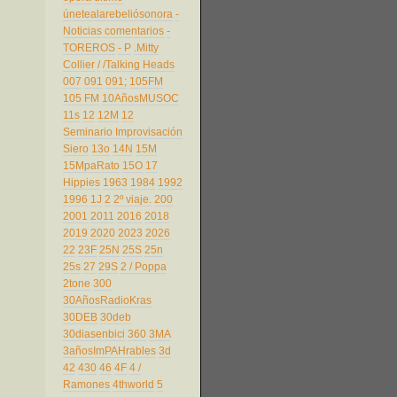
únetealarebeliósonora
-
Noticias comentarios
-
TOREROS
- P
.Mitty
Collier
/
/Talking Heads
007
091
091;
105FM
105 FM
10AñosMUSOC
11s
12
12M
12
Seminario Improvisación
Siero
13o
14N
15M
15MpaRato
15O
17
Hippies
1963
1984
1992
1996
1J
2
2º viaje.
200
2001
2011
2016
2018
2019
2020
2023
2026
22
23F
25N
25S
25n
25s
27
29S
2 / Poppa
2tone
300
30AñosRadioKras
30DEB
30deb
30diasenbici
360
3MA
3añosImPAHrables
3d
42
430
46
4F
4 /
Ramones
4thworld
5