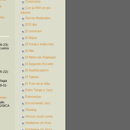
Cinemanía
A
Con la PAH en los
talones
efón
Discos Redondos
E2O lpa
El corrector
El Dique
El Furacu Indiscretu
06-23):
icuetos
El Hilo
El Nieiru las Rapiegas
El Segundo Escalón
El Suañacoptero
05-22):
El Talento
fagia
El Tren de la Vida
08-01-
Entre Tango y Jazz
Entrevistas
inder
odio
Escuchando Jazz
MÚSICA
Fleming
Héroes ensin nome
Hablamos en Kras
Hablemos de Sexo