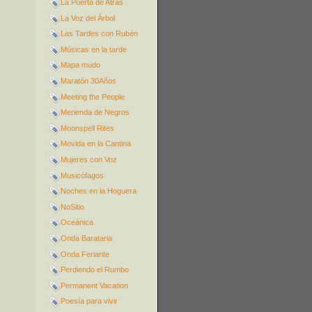
La Puerta de Atrás
La Voz del Árbol
Las Tardes con Rubén
Músicas en la tarde
Mapa mudo
Maratón 30Años
Meeting the People
Merienda de Negros
Moonspell Rites
Movida en la Cantina
Mujeres con Voz
Musicófagos
Noches en la Hoguera
NoSitio
Oceánica
Onda Barataria
Onda Feriante
Perdiendo el Rumbo
Permanent Vacation
Poesía para vivir