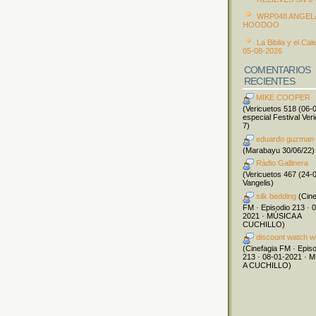
WRP048 ANGEL
HOODOO
La Biblia y el Cal
05-08-2026
COMENTARIOS
RECIENTES
MIKE COOPER
(Vericuetos 518 (06-
especial Festival Ver
7)
eduardo guzman
(Marabayu 30/06/22)
Ràdio Gallinera
(Vericuetos 467 (24-
Vangelis)
silk bedding
(Cine
FM · Episodio 213 · 
2021 · MÚSICA A
CUCHILLO)
discount watch w
(Cinefagia FM · Epis
213 · 08-01-2021 · 
A CUCHILLO)