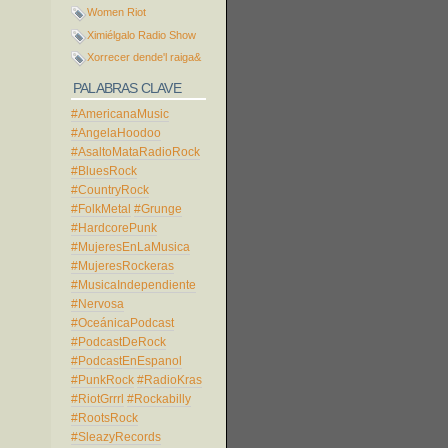
Women Riot
Ximiélgalo Radio Show
Xorrecer dende'l raiga&
PALABRAS CLAVE
#AmericanaMusic
#AngelaHoodoo
#AsaltoMataRadioRock
#BluesRock
#CountryRock
#FolkMetal
#Grunge
#HardcorePunk
#MujeresEnLaMusica
#MujeresRockeras
#MusicaIndependiente
#Nervosa
#OceánicaPodcast
#PodcastDeRock
#PodcastEnEspanol
#PunkRock
#RadioKras
#RiotGrrrl
#Rockabilly
#RootsRock
#SleazyRecords