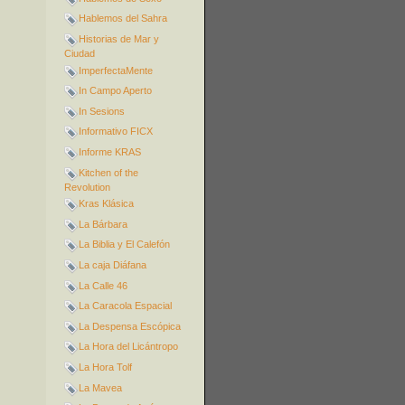
Hablemos del Sahra
Historias de Mar y
Ciudad
ImperfectaMente
In Campo Aperto
In Sesions
Informativo FICX
Informe KRAS
Kitchen of the
Revolution
Kras Klásica
La Bárbara
La Biblia y El Calefón
La caja Diáfana
La Calle 46
La Caracola Espacial
La Despensa Escópica
La Hora del Licántropo
La Hora Tolf
La Mavea