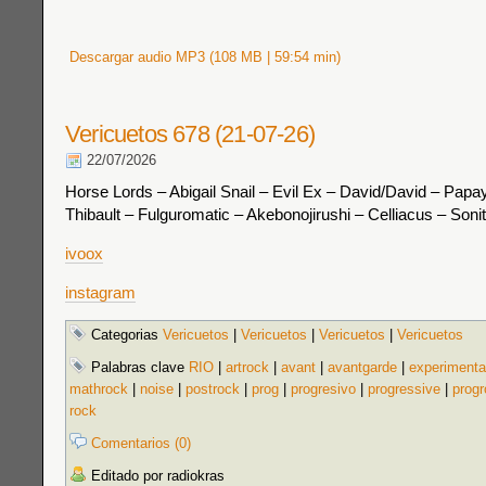
Descargar audio MP3 (108 MB | 59:54 min)
Vericuetos 678 (21-07-26)
22/07/2026
Horse Lords – Abigail Snail – Evil Ex – David/David – Pap
Thibault – Fulguromatic – Akebonojirushi – Celliacus – Son
ivoox
instagram
Categorias
Vericuetos
|
Vericuetos
|
Vericuetos
|
Vericuetos
Palabras clave
RIO
|
artrock
|
avant
|
avantgarde
|
experimenta
mathrock
|
noise
|
postrock
|
prog
|
progresivo
|
progressive
|
prog
rock
Comentarios (0)
Editado por radiokras