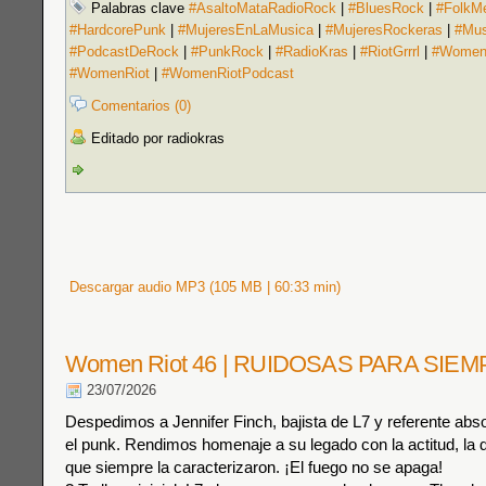
Palabras clave
#AsaltoMataRadioRock
|
#BluesRock
|
#FolkMe
#HardcorePunk
|
#MujeresEnLaMusica
|
#MujeresRockeras
|
#Mus
#PodcastDeRock
|
#PunkRock
|
#RadioKras
|
#RiotGrrrl
|
#Women
#WomenRiot
|
#WomenRiotPodcast
Comentarios (0)
Editado por radiokras
Descargar audio MP3 (105 MB | 60:33 min)
Women Riot 46 | RUIDOSAS PARA SIE
23/07/2026
Despedimos a Jennifer Finch, bajista de L7 y referente abso
el punk. Rendimos homenaje a su legado con la actitud, la di
que siempre la caracterizaron. ¡El fuego no se apaga!