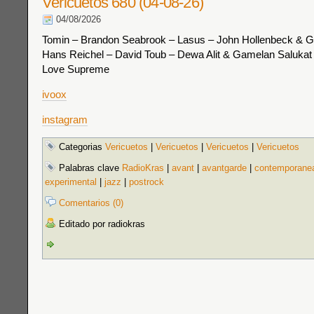
Vericuetos 680 (04-08-26)
04/08/2026
Tomin – Brandon Seabrook – Lasus – John Hollenbeck & Ge
Hans Reichel – David Toub – Dewa Alit & Gamelan Saluka
Love Supreme
ivoox
instagram
Categorias
Vericuetos
|
Vericuetos
|
Vericuetos
|
Vericuetos
Palabras clave
RadioKras
|
avant
|
avantgarde
|
contemporane
experimental
|
jazz
|
postrock
Comentarios (0)
Editado por radiokras