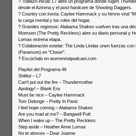
? Trallazo inicial: L7 abre un programa donde rugen Thunde
desde el Azkena y el post-hardcore de Shooting Daggers.
? Country con ironía: Caylee Hammack y su himno viral “M
la carga mental y los roles del hogar.
? Grandes regresos: Alabama Shakes vuelven tras una déc
Momsen (The Pretty Reckless) abre su diario personal y H
Lomax estrena etapa.
? Colaboración estelar: The Linda Lindas unen fuerzas con
(Paramore) en “Closer”.
? Escúchalo en womenriotpodcast.com
Playlist del Programa 46
Shitlist – L7
Can’t put out the fire – Thundermother
Apology! – Blank Era
Must be nice – Caylee Hammack
Tom Delonge – Pretty In Panic
I feel hope coming – Alabama Shakes
Are you mad at me? – Bangwell Putt
When I wake up – The Pretty Reckless
Step aside – Heather Anne Lomax
No te atreves – Dear Joanne