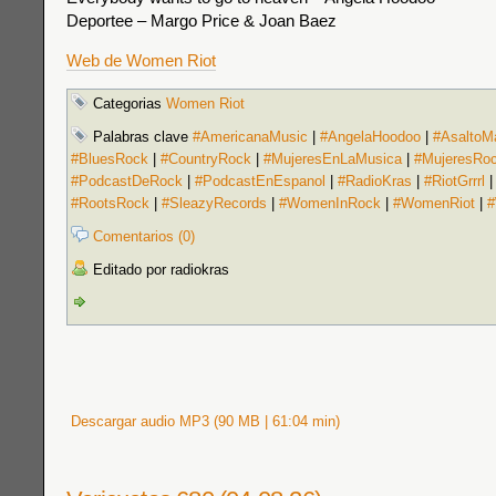
Deportee – Margo Price & Joan Baez
Web de Women Riot
Categorias
Women Riot
Palabras clave
#AmericanaMusic
|
#AngelaHoodoo
|
#AsaltoM
#BluesRock
|
#CountryRock
|
#MujeresEnLaMusica
|
#MujeresRo
#PodcastDeRock
|
#PodcastEnEspanol
|
#RadioKras
|
#RiotGrrrl
#RootsRock
|
#SleazyRecords
|
#WomenInRock
|
#WomenRiot
|
#
Comentarios (0)
Editado por radiokras
Descargar audio MP3 (90 MB | 61:04 min)