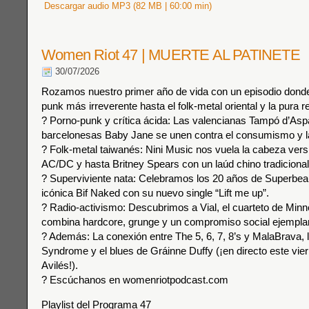
Descargar audio MP3 (82 MB | 60:00 min)
Women Riot 47 | MUERTE AL PATINETE
30/07/2026
Rozamos nuestro primer año de vida con un episodio dond
punk más irreverente hasta el folk-metal oriental y la pura re
? Porno-punk y crítica ácida: Las valencianas Tampó d’Aspa
barcelonesas Baby Jane se unen contra el consumismo y l
? Folk-metal taiwanés: Nini Music nos vuela la cabeza ver
AC/DC y hasta Britney Spears con un laúd chino tradicional
? Superviviente nata: Celebramos los 20 años de Superbeau
icónica Bif Naked con su nuevo single “Lift me up”.
? Radio-activismo: Descubrimos a Vial, el cuarteto de Minn
combina hardcore, grunge y un compromiso social ejemplar
? Además: La conexión entre The 5, 6, 7, 8’s y MalaBrava, 
Syndrome y el blues de Gráinne Duffy (¡en directo este vie
Avilés!).
? Escúchanos en womenriotpodcast.com
Playlist del Programa 47