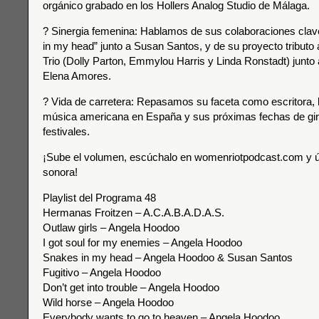
orgánico grabado en los Hollers Analog Studio de Málaga.
? Sinergia femenina: Hablamos de sus colaboraciones cla
in my head” junto a Susan Santos, y de su proyecto tributo a
Trio (Dolly Parton, Emmylou Harris y Linda Ronstadt) junto
Elena Amores.
? Vida de carretera: Repasamos su faceta como escritora, l
música americana en España y sus próximas fechas de gir
festivales.
¡Sube el volumen, escúchalo en womenriotpodcast.com y ún
sonora!
Playlist del Programa 48
Hermanas Froitzen – A.C.A.B.A.D.A.S.
Outlaw girls – Angela Hoodoo
I got soul for my enemies – Angela Hoodoo
Snakes in my head – Angela Hoodoo & Susan Santos
Fugitivo – Angela Hoodoo
Don’t get into trouble – Angela Hoodoo
Wild horse – Angela Hoodoo
Everybody wants to go to heaven – Angela Hoodoo