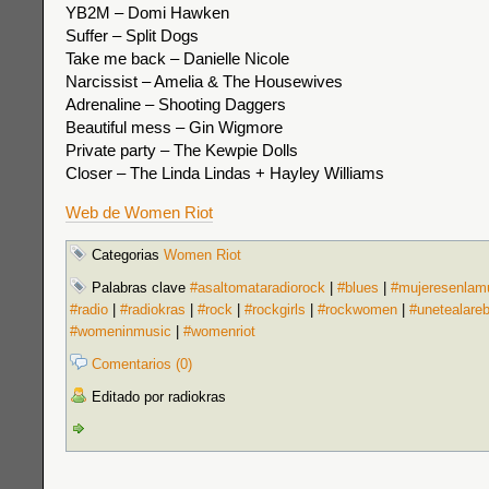
YB2M – Domi Hawken
Suffer – Split Dogs
Take me back – Danielle Nicole
Narcissist – Amelia & The Housewives
Adrenaline – Shooting Daggers
Beautiful mess – Gin Wigmore
Private party – The Kewpie Dolls
Closer – The Linda Lindas + Hayley Williams
Web de Women Riot
Categorias
Women Riot
Palabras clave
#asaltomataradiorock
|
#blues
|
#mujeresenlam
#radio
|
#radiokras
|
#rock
|
#rockgirls
|
#rockwomen
|
#unetealare
#womeninmusic
|
#womenriot
Comentarios (0)
Editado por radiokras