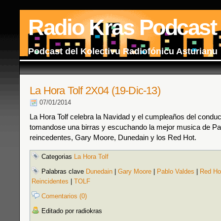
Radio Kras Podcast
Podcast del Kolectivu Radiofónicu Asturianu
La Hora Tolf 2X04 (19-Dic-13)
07/01/2014
La Hora Tolf celebra la Navidad y el cumpleaños del conduc
tomandose una birras y escuchando la mejor musica de Pa
reincedentes, Gary Moore, Dunedain y los Red Hot.
Categorias
La Hora Tolf
Palabras clave
Dunedain
|
Gary Moore
|
Pablo Valdes
|
Red Hot
Reincidentes
|
TOLF
Comentarios (0)
Editado por radiokras