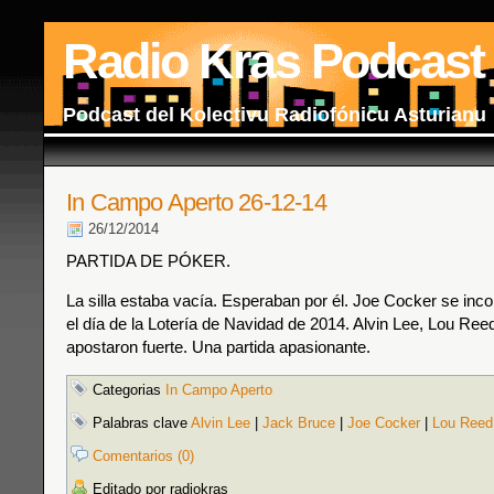
Radio Kras Podcast
Podcast del Kolectivu Radiofónicu Asturianu
In Campo Aperto 26-12-14
26/12/2014
PARTIDA DE PÓKER.
La silla estaba vacía. Esperaban por él. Joe Cocker se incor
el día de la Lotería de Navidad de 2014. Alvin Lee, Lou Re
apostaron fuerte. Una partida apasionante.
Categorias
In Campo Aperto
Palabras clave
Alvin Lee
|
Jack Bruce
|
Joe Cocker
|
Lou Reed
Comentarios (0)
Editado por radiokras