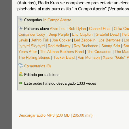
(Asturias), Radio Kras se complace en presentarte un elen
pinchadas al más puro estilo “In Campo Aperto” (Ver palabr
Categorias
In Campo Aperto
Palabras clave
Alvin Lee
|
Bob Dylan
|
Canned Heat
|
Celia Cr
Comander Cody
|
Deep Purple
|
Eric Clapton
|
Grateful Dead
|
Her
Lewis
|
Jethro Tull
|
Joe Cocker
|
Led Zeppelin
|
Los Berrones
|
Lo
Lynyrd Skynyrd
|
Red Holloway
|
Roy Buchanan
|
Sonny Stitt
|
Sto
Years After
|
The Allman Brothers Band
|
The Crusaders
|
The Mars
The Rolling Stones
|
Tucker Band
|
Van Morrison
|
Xavier "Gato" 
Comentarios (0)
Editado por radiokras
Este audio ha sido descargado 1333 veces
Descargar audio MP3 (200 MB | 205:00 min)