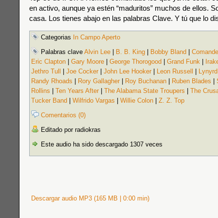
en activo, aunque ya estén “maduritos” muchos de ellos. S
casa. Los tienes abajo en las palabras Clave. Y tú que lo dis
Categorias
In Campo Aperto
Palabras clave
Alvin Lee
|
B. B. King
|
Bobby Bland
|
Comande
Eric Clapton
|
Gary Moore
|
George Thorogood
|
Grand Funk
|
Irak
Jethro Tull
|
Joe Cocker
|
John Lee Hooker
|
Leon Russell
|
Lynyrd
Randy Rhoads
|
Rory Gallagher
|
Roy Buchanan
|
Ruben Blades
|
Rollins
|
Ten Years After
|
The Alabama State Troupers
|
The Crus
Tucker Band
|
Wilfrido Vargas
|
Willie Colon
|
Z. Z. Top
Comentarios (0)
Editado por radiokras
Este audio ha sido descargado 1307 veces
Descargar audio MP3 (165 MB | 0:00 min)