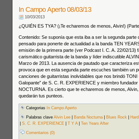
In Campo Aperto 08/03/13
10/03/2013
¿QUIÉN ES TYA? (¡Te echaremos de menos, Alvin!) (Parte
Contenido: Se suponía que esta iba a ser la segunda parte
pensado para ponerte de actualidad a la banda TEN YEAR
emisión de la primera parte (ver Podcast I. C. A. 22/02/13) f
carismático guitarrista de la banda y líder indiscutible ALVI
Marzo de 2013. La ausencia de pautado que caracteriza e
provoca que en esta segunda parte escuches también un 
canciones de guitarristas inolvidables que nos brindó TONI 
Galopante” de S. C. R. EXPERIENCE y miembro fundado
NOCTURNA. Es cierto que te echaremos de menos, Alvin,
quedarán tus punteos.
Categorias
In Campo Aperto
Palabras clave
Alvin Lee
|
Banda Nocturna
|
Blues Rock
|
Hard
|
S. C. R. EXPERIENCE
|
T Y A
|
Ten Years After
Comentarios (0)