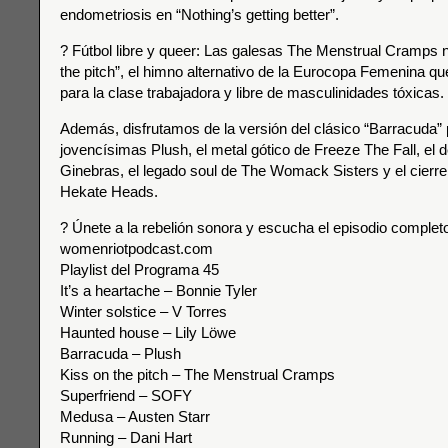
endometriosis en “Nothing’s getting better”.
? Fútbol libre y queer: Las galesas The Menstrual Cramps n
the pitch”, el himno alternativo de la Eurocopa Femenina que
para la clase trabajadora y libre de masculinidades tóxicas.
Además, disfrutamos de la versión del clásico “Barracuda” 
jovencísimas Plush, el metal gótico de Freeze The Fall, el 
Ginebras, el legado soul de The Womack Sisters y el cierre 
Hekate Heads.
? Únete a la rebelión sonora y escucha el episodio complet
womenriotpodcast.com
Playlist del Programa 45
It’s a heartache – Bonnie Tyler
Winter solstice – V Torres
Haunted house – Lily Löwe
Barracuda – Plush
Kiss on the pitch – The Menstrual Cramps
Superfriend – SOFY
Medusa – Austen Starr
Running – Dani Hart