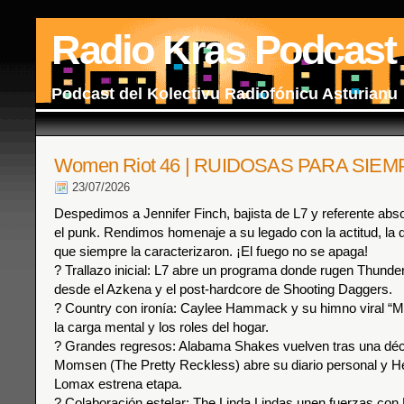
Radio Kras Podcast
Podcast del Kolectivu Radiofónicu Asturianu
Women Riot 46 | RUIDOSAS PARA SIE
23/07/2026
Despedimos a Jennifer Finch, bajista de L7 y referente abso
el punk. Rendimos homenaje a su legado con la actitud, la di
que siempre la caracterizaron. ¡El fuego no se apaga!
? Trallazo inicial: L7 abre un programa donde rugen Thunde
desde el Azkena y el post-hardcore de Shooting Daggers.
? Country con ironía: Caylee Hammack y su himno viral “M
la carga mental y los roles del hogar.
? Grandes regresos: Alabama Shakes vuelven tras una déc
Momsen (The Pretty Reckless) abre su diario personal y H
Lomax estrena etapa.
? Colaboración estelar: The Linda Lindas unen fuerzas con