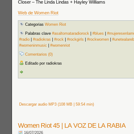
Closer – The Linda Lindas + Hayley Williams
Web de Women Riot
Categorias
Women Riot
Palabras clave
#asaltomataradiorock
|
#blues
|
#mujeresenlam
#radio
|
#radiokras
|
#rock
|
#rockgirls
|
#rockwomen
|
#unetealare
#womeninmusic
|
#womenriot
Comentarios (0)
Editado por radiokras
Descargar audio MP3 (108 MB | 59:54 min)
Women Riot 45 | LA VOZ DE LA RABIA
16/07/2026