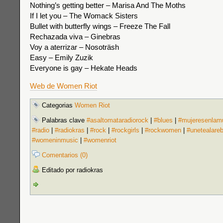
Nothing’s getting better – Marisa And The Moths
If I let you – The Womack Sisters
Bullet with butterfly wings – Freeze The Fall
Rechazada viva – Ginebras
Voy a aterrizar – Nosoträsh
Easy – Emily Zuzik
Everyone is gay – Hekate Heads
Web de Women Riot
Categorias
Women Riot
Palabras clave
#asaltomataradiorock
|
#blues
|
#mujeresenlam
#radio
|
#radiokras
|
#rock
|
#rockgirls
|
#rockwomen
|
#unetealare
#womeninmusic
|
#womenriot
Comentarios (0)
Editado por radiokras