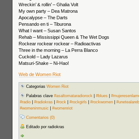
Wreckin’ & rollin’ – Ghalia Volt
My own party – Dea Matrona
Apocalypse – The Darts
Pensando en ti – Tiburona
What I want – Susan Santos
Rehab – Mississippi Queen & The Wet Dogs
Rockear rockear rockear – Radioactivas
Three in the morning – La Perra Blanco
Cuckold – Lady Lazarus
Matsuri-Shake – Ni-Hao!
Web de Women Riot
Categorias
Women Riot
Palabras clave
#asaltomataradiorock
|
#blues
|
#mujeresenlam
#radio
|
#radiokras
|
#rock
|
#rockgirls
|
#rockwomen
|
#unetealare
#womeninmusic
|
#womenriot
Comentarios (0)
Editado por radiokras