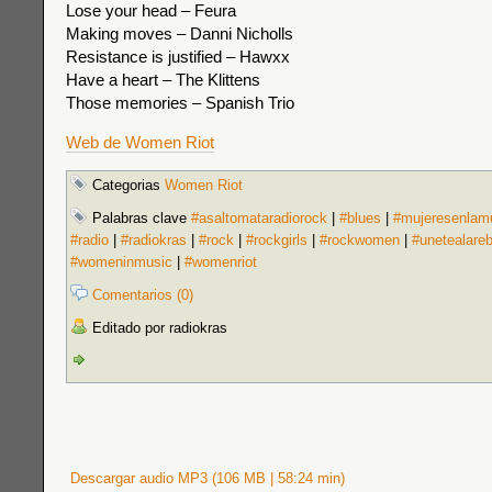
Lose your head – Feura
Making moves – Danni Nicholls
Resistance is justified – Hawxx
Have a heart – The Klittens
Those memories – Spanish Trio
Web de Women Riot
Categorias
Women Riot
Palabras clave
#asaltomataradiorock
|
#blues
|
#mujeresenlam
#radio
|
#radiokras
|
#rock
|
#rockgirls
|
#rockwomen
|
#unetealare
#womeninmusic
|
#womenriot
Comentarios (0)
Editado por radiokras
Descargar audio MP3 (106 MB | 58:24 min)