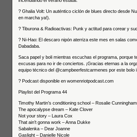
incendiando el verano estatal.
? Ghalia Volt: Un auténtico ciclón de blues directo desde N
en marcha ya!).
? Tiburona & Radioactivas: Punk y actitud para corear y su
? Ni-Hao: El descaro nipón aterriza este mes en salas como
Dabadaba.
Saca papel y boli mientras escuchas el programa, porque t
excusas para no ir de conciertos. ¡Gracias eternas a la orga
equipo técnico del @campbeerfestcarmenes por este bolo in
? Podcast disponible en womenriotpodcast.com
Playlist del Programa 44
Timothy Martin’s conditioning school – Rosalie Cunningham
The apocalypse dream – Kate Clover
Not your story – Laura Cox
That ain’t gonna work – Anna Dukke
Sabalenka – Dear Joanne
Gaslight – Danielle Nicole