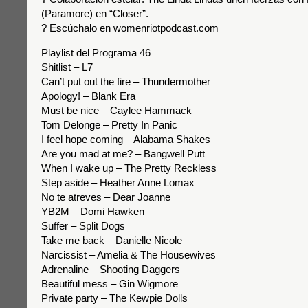
(Paramore) en “Closer”.
? Escúchalo en womenriotpodcast.com
Playlist del Programa 46
Shitlist – L7
Can’t put out the fire – Thundermother
Apology! – Blank Era
Must be nice – Caylee Hammack
Tom Delonge – Pretty In Panic
I feel hope coming – Alabama Shakes
Are you mad at me? – Bangwell Putt
When I wake up – The Pretty Reckless
Step aside – Heather Anne Lomax
No te atreves – Dear Joanne
YB2M – Domi Hawken
Suffer – Split Dogs
Take me back – Danielle Nicole
Narcissist – Amelia & The Housewives
Adrenaline – Shooting Daggers
Beautiful mess – Gin Wigmore
Private party – The Kewpie Dolls