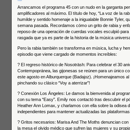
Arrancamos el programa 45 con un nudo en la garganta per
amplificadores al máximo. El título de hoy, “La voz de la rab
humilde y sentido homenaje a la inigualable Bonnie Tyler, qu
semana pasada. Recordamos cómo un grito de rabia y enf
reposo de una operación de cuerdas vocales esculpió para
rasgada que ya es parte de la historia de la música universa
Pero la rabia también se transforma en música, lucha y h
episodio que viene cargado de momentos increíbles:
? El regreso histórico de Nosoträsh: Para celebrar el 30 aniv
Contempopránea, las gijonesas se reúnen para un único co
este agosto en Alburquerque (Badajoz). ¡Homenajeamos al
pinchando su clásico “Voy a aterrizar”!
? Conexión Los Ángeles: Le damos la bienvenida al progra
con su tema “Easy”. Emily nos contactó tras descubrir el p
Heather Ann Lomax, y charlamos con ella sobre la odisea 
independientes para mantener actualizadas las plataformas
? Gritos necesarios: Marisa And The Moths denuncian con
la mesa el olvido médico que sufren las mujeres y su propia